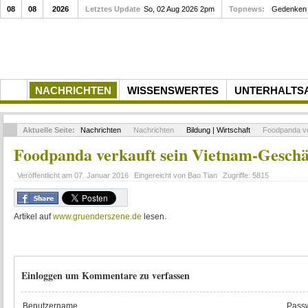
08
08
2026
Letztes Update
So, 02 Aug 2026 2pm
Topnews:
Gedenken a
NACHRICHTEN
WISSENSWERTES
UNTERHALTS
Aktuelle Seite:
Nachrichten
Nachrichten
Bildung | Wirtschaft
Foodpanda ve
Foodpanda verkauft sein Vietnam-Geschä
Veröffentlicht am
07. Januar 2016
Eingereicht von
Bao Tian
Zugriffe:
5815
Artikel auf
www.gruenderszene.de
lesen.
Einloggen um Kommentare zu verfassen
Benutzername
Passw