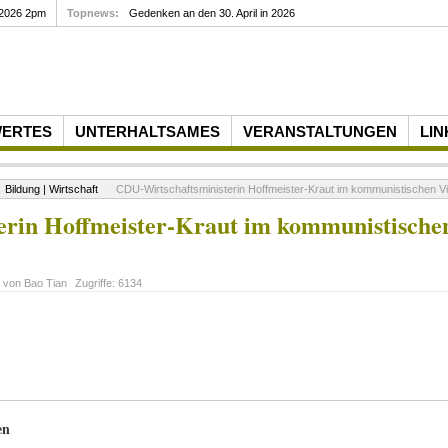
 2026 2pm
Topnews:
Gedenken an den 30. April in 2026
WERTES
UNTERHALTSAMES
VERANSTALTUNGEN
LIN
Bildung | Wirtschaft
CDU-Wirtschaftsministerin Hoffmeister-Kraut im kommunistischen V
erin Hoffmeister-Kraut im kommunistische
t von
Bao Tian
Zugriffe:
6134
en