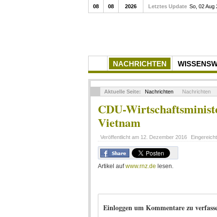
08
08
2026
Letztes Update
So, 02 Aug
NACHRICHTEN
WISSENS
Aktuelle Seite:
Nachrichten
Nachrichten
CDU-Wirtschaftsminist
Vietnam
Veröffentlicht am
12. Dezember 2016
Eingereich
Artikel auf
www.rnz.de
lesen.
Einloggen um Kommentare zu verfass