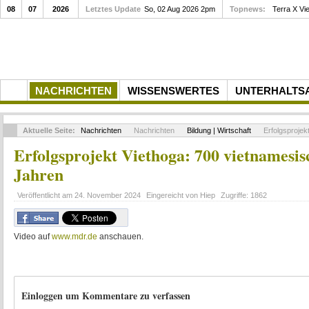
08
07
2026
Letztes Update
Casting-Aufruf für SAVE OUR SOULS – Rolle DODON...
So, 02 Aug 2026 2pm
Topnews:
Terr
NACHRICHTEN
WISSENSWERTES
UNTERHALTS
Aktuelle Seite:
Nachrichten
Nachrichten
Bildung | Wirtschaft
Erfolgsprojek
Erfolgsprojekt Viethoga: 700 vietnamesis
Jahren
Veröffentlicht am
24. November 2024
Eingereicht von
Hiep
Zugriffe:
1862
Video auf
www.mdr.de
anschauen.
Einloggen um Kommentare zu verfassen