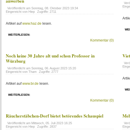
anwerben
Verö
Einge
Veröffentlicht am
Sonntag, 08. Oktober 2023 19:34
Eingereicht von Hiep
Zugriffe: 2711
Artik
Artikel auf
www.haz.de
lesen.
WE
WEITERLESEN:
Kommentar (0)
Noch keine 30 Jahre alt und schon Professor in
Vie
Würzburg
Verö
Einge
Veröffentlicht am
Sonntag, 06. August 2023 15:20
Eingereicht von Tham
Zugriffe: 2777
Artik
Artikel auf
www.br.de
lesen.
WE
WEITERLESEN:
Kommentar (0)
Räucherstäbchen-Dorf bietet betörendes Schauspiel
Meh
Veröffentlicht am
Mittwoch, 05. Juli 2023 16:25
Verö
Eingereicht von Hiep
Zugriffe: 2837
Einge