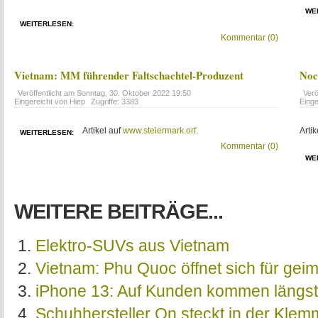
WE
WEITERLESEN:
Kommentar (0)
Vietnam: MM führender Faltschachtel-Produzent
Noc
Veröffentlicht am
Sonntag, 30. Oktober 2022 19:50
Verö
Eingereicht von Hiep
Zugriffe: 3383
Einge
Artikel auf
www.steiermark.orf.
Artik
WEITERLESEN:
Kommentar (0)
WE
WEITERE BEITRÄGE...
Elektro-SUVs aus Vietnam
Vietnam: Phu Quoc öffnet sich für geim
iPhone 13: Auf Kunden kommen längste 
Schuhhersteller On steckt in der Klem