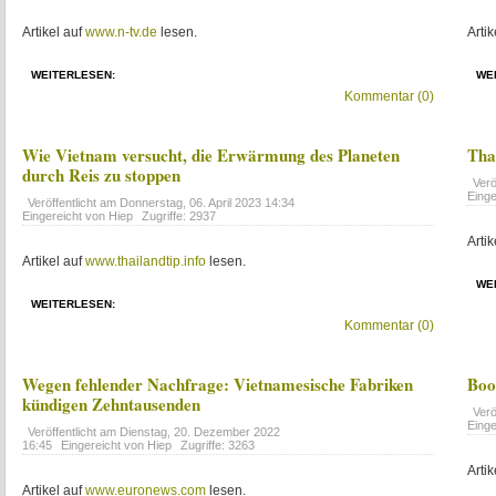
Artikel auf
www.n-tv.de
lesen.
Artik
WEITERLESEN:
WE
Kommentar (0)
Wie Vietnam versucht, die Erwärmung des Planeten
Tha
durch Reis zu stoppen
Verö
Einge
Veröffentlicht am
Donnerstag, 06. April 2023 14:34
Eingereicht von Hiep
Zugriffe: 2937
Artik
Artikel auf
www.thailandtip.info
lesen.
WE
WEITERLESEN:
Kommentar (0)
Wegen fehlender Nachfrage: Vietnamesische Fabriken
Boo
kündigen Zehntausenden
Verö
Einge
Veröffentlicht am
Dienstag, 20. Dezember 2022
16:45
Eingereicht von Hiep
Zugriffe: 3263
Artik
Artikel auf
www.euronews.com
lesen.