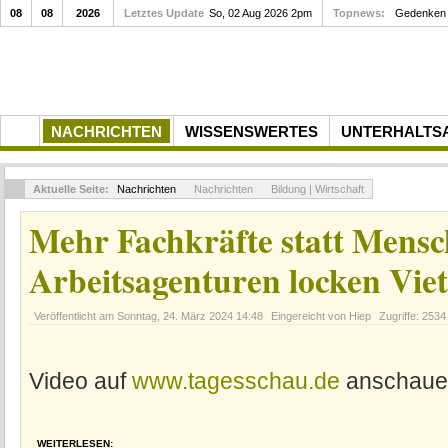
08
08
2026
Letztes Update
So, 02 Aug 2026 2pm
Topnews:
Gedenken a
NACHRICHTEN
WISSENSWERTES
UNTERHALTS
Aktuelle Seite:
Nachrichten
Nachrichten
Bildung | Wirtschaft
Mehr Fachkräfte statt Mensch
Arbeitsagenturen locken Vi
Veröffentlicht am
Sonntag, 24. März 2024 14:48
Eingereicht von Hiep
Zugriffe: 2534
Video auf
www.tagesschau.de
anschaue
WEITERLESEN: