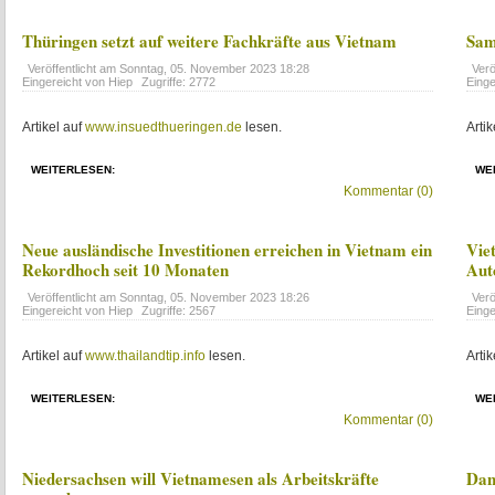
Thüringen setzt auf weitere Fachkräfte aus Vietnam
Sam
Veröffentlicht am
Sonntag, 05. November 2023 18:28
Verö
Eingereicht von Hiep
Zugriffe: 2772
Einge
Artikel auf
www.insuedthueringen.de
lesen.
Artik
WEITERLESEN:
WE
Kommentar (0)
Neue ausländische Investitionen erreichen in Vietnam ein
Vie
Rekordhoch seit 10 Monaten
Aut
Veröffentlicht am
Sonntag, 05. November 2023 18:26
Verö
Eingereicht von Hiep
Zugriffe: 2567
Einge
Artikel auf
www.thailandtip.info
lesen.
Artik
WEITERLESEN:
WE
Kommentar (0)
Niedersachsen will Vietnamesen als Arbeitskräfte
Dan