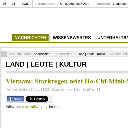
08
08
2026
Letztes Update
So, 02 Aug 2026 2pm
Topnews:
Gedenken a
NACHRICHTEN
WISSENSWERTES
UNTERHALTS
Aktuelle Seite:
Nachrichten
Nachrichten
Land | Leute | Kultur
Vietnam: Sta
LAND | LEUTE | KULTUR
Vietnam: Starkregen setzt Ho-Chi-Minh-
Veröffentlicht am
14. Juni 2026
Eingereicht von
Hiep
Zugriffe:
433
Artikel auf
www.vulkane.net
lesen.