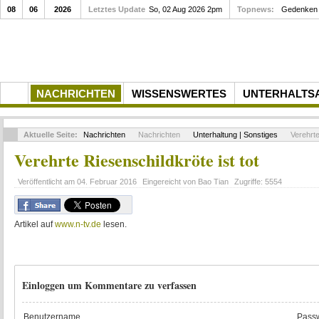
08
06
2026
Letztes Update
So, 02 Aug 2026 2pm
Topnews:
Gedenken a
NACHRICHTEN
WISSENSWERTES
UNTERHALTS
Aktuelle Seite:
Nachrichten
Nachrichten
Unterhaltung | Sonstiges
Verehrte
Verehrte Riesenschildkröte ist tot
Veröffentlicht am
04. Februar 2016
Eingereicht von
Bao Tian
Zugriffe:
5554
Artikel auf
www.n-tv.de
lesen.
Einloggen um Kommentare zu verfassen
Benutzername
Passw