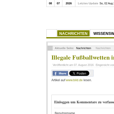
08
07
2026
Letztes Update
So, 02 Aug
NACHRICHTEN
WISSENS
Aktuelle Seite:
Nachrichten
Nachrichten
Illegale Fußballwetten
Veröffentlicht am
07. August 2016
Eingereicht v
Artikel auf
www.bild.de
lesen.
Einloggen um Kommentare zu verfass
Benutzername