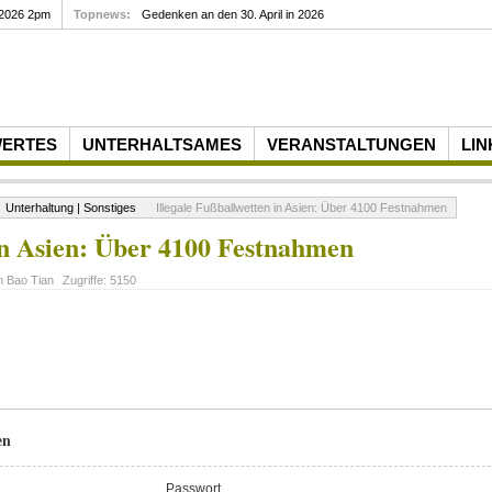
 2026 2pm
Topnews:
Gedenken an den 30. April in 2026
WERTES
UNTERHALTSAMES
VERANSTALTUNGEN
LIN
Unterhaltung | Sonstiges
Illegale Fußballwetten in Asien: Über 4100 Festnahmen
 in Asien: Über 4100 Festnahmen
on
Bao Tian
Zugriffe:
5150
en
Passwort