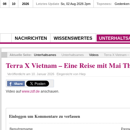
08
10
2026
Letztes Update
So, 02 Aug 2026 2pm
Topnews:
Gedenken a
NACHRICHTEN
WISSENSWERTES
UNTERHALTS
Aktuelle Seite:
Unterhaltsames
Unterhaltsames
Videos
Terra X Vietnam – 
Terra X Vietnam – Eine Reise mit Mai 
Veröffentlicht am
10. Januar 2026
Eingereicht von
Hiep
Video auf
www.zdf.de
anschauen.
Einloggen um Kommentare zu verfassen
Benutzername
Passw