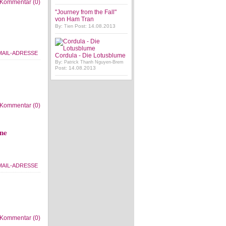
Kommentar (0)
"Journey from the Fall"
von Ham Tran
By:
Post: 14.08.2013
Tien
Cordula - Die Lotusblume
By:
Patrick Thanh Nguyen-Brem
Post: 14.08.2013
Kommentar (0)
ine
Kommentar (0)