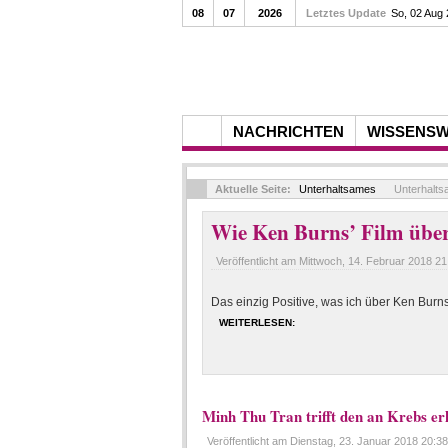
08
07
2026
Letztes Update
So, 02 Aug
NACHRICHTEN
WISSENS
Aktuelle Seite:
Unterhaltsames
Unterhalt
Wie Ken Burns’ Film über 
Veröffentlicht am
Mittwoch, 14. Februar 2018 21
Das einzig Positive, was ich über Ken Burns
WEITERLESEN:
Minh Thu Tran trifft den an Krebs e
Veröffentlicht am
Dienstag, 23. Januar 2018 20:38