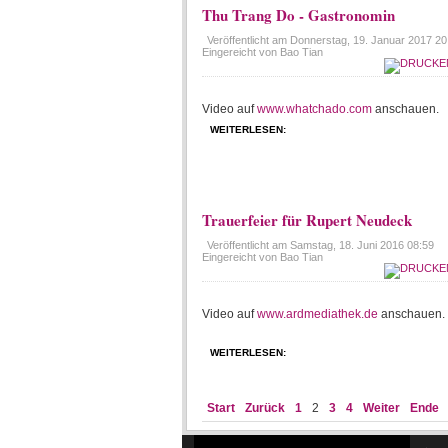
Thu Trang Do - Gastronomin
Veröffentlicht am
Donnerstag, 19. Januar 2017 20
Eingereicht von Bao Tian
Video auf
www.whatchado.com
anschauen.
WEITERLESEN:
Trauerfeier für Rupert Neudeck
Veröffentlicht am
Samstag, 18. Juni 2016 08:59
Eingereicht von Bao Tian
Video auf
www.ardmediathek.de
anschauen.
WEITERLESEN:
Start
Zurück
1
2
3
4
Weiter
Ende