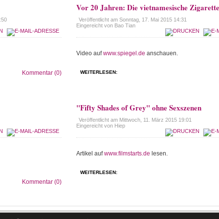
Vor 20 Jahren: Die vietnamesische Zigarett
:50
Veröffentlicht am
Sonntag, 17. Mai 2015 14:31
Eingereicht von Bao Tian
Video auf
www.spiegel.de
anschauen.
Kommentar (0)
WEITERLESEN:
"Fifty Shades of Grey" ohne Sexszenen
Veröffentlicht am
Mittwoch, 11. März 2015 19:01
Eingereicht von Hiep
Artikel auf
www.filmstarts.de
lesen.
WEITERLESEN:
Kommentar (0)