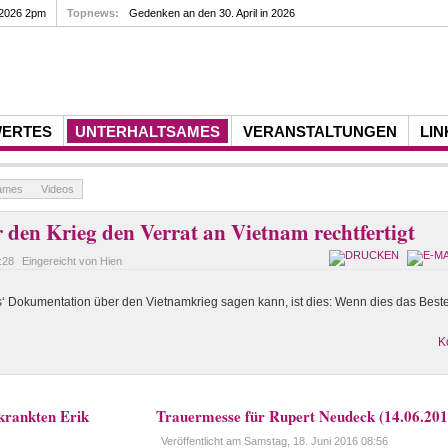
 2026 2pm
Topnews:
Gedenken an den 30. April in 2026
WERTES
UNTERHALTSAMES
VERANSTALTUNGEN
LIN
sames
Videos
den Krieg den Verrat an Vietnam rechtfertigt
:28
Eingereicht von Hien
‘ Dokumentation über den Vietnamkrieg sagen kann, ist dies: Wenn dies das Beste i
K
rkrankten Erik
Trauermesse für Rupert Neudeck (14.06.201
Veröffentlicht am
Samstag, 18. Juni 2016 08:56