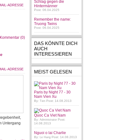
Schlag gegen die
Hintermänner
Post: 06.04.2025
Remember the name:
Truong Twins
Post: 06.04.2025
Kommentar (0)
DAS KÖNNTE DICH
AUCH
te
INTERESSIEREN
MEIST GELESEN
Paris by Night 77 - 30
Nam Vien Xu
By:
Post: 14.08.2013
Tien
Quoc Ca Viet Nam
Begebenheit,
By:
Post:
Administrator
em Untergang
14.08.2013
Nguoi o lai Charlie
By:
Post: 14.08.2013
Le Hang