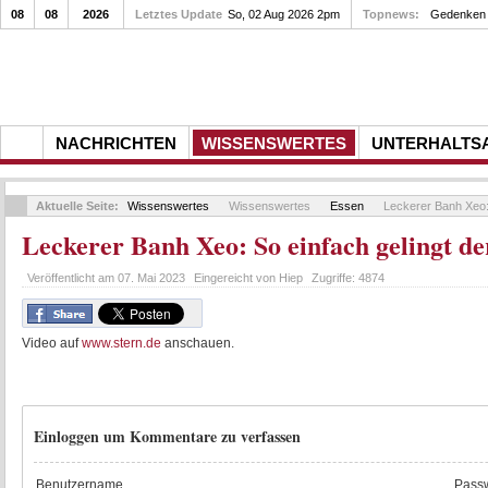
08
08
2026
Letztes Update
So, 02 Aug 2026 2pm
Topnews:
Gedenken a
NACHRICHTEN
WISSENSWERTES
UNTERHALTS
Aktuelle Seite:
Wissenswertes
Wissenswertes
Essen
Leckerer Banh Xeo: 
Leckerer Banh Xeo: So einfach gelingt d
Veröffentlicht am
07. Mai 2023
Eingereicht von
Hiep
Zugriffe:
4874
Video auf
www.stern.de
anschauen.
Einloggen um Kommentare zu verfassen
Benutzername
Passw