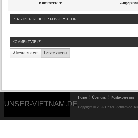
Kommentare
Angepinn
PERSONEN IN DIESER KONVERSATION
KOMMENTARE (
5
)
Älteste zuerst
Letzte zuerst
Home
Über uns
Kontaktiere uns
UNSER-VIETNAM.DE
Copyright © 2026 Unser-Vietnam.de. All