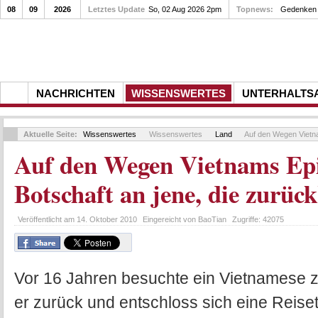
08
09
2026
Letztes Update
So, 02 Aug 2026 2pm
Topnews:
Gedenken a
NACHRICHTEN
WISSENSWERTES
UNTERHALTS
Aktuelle Seite:
Wissenswertes
Wissenswertes
Land
Auf den Wegen Vietna
Auf den Wegen Vietnams Epi
Botschaft an jene, die zurüc
Veröffentlicht am
14. Oktober 2010
Eingereicht von
BaoTian
Zugriffe:
42075
Vor 16 Jahren besuchte ein Vietnamese zu
er zurück und entschloss sich eine Reise