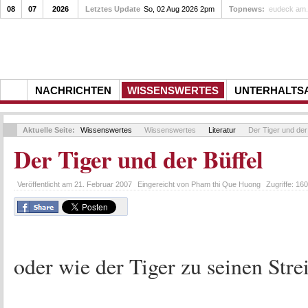
08
07
2026
Letztes Update
So, 02 Aug 2026 2pm
Topnews:
Gedenkfei
NACHRICHTEN
WISSENSWERTES
UNTERHALTS
Aktuelle Seite:
Wissenswertes
Wissenswertes
Literatur
Der Tiger und der 
Der Tiger und der Büffel
Veröffentlicht am
21. Februar 2007
Eingereicht von
Pham thi Que Huong
Zugriffe:
160
oder wie der Tiger zu seinen Str