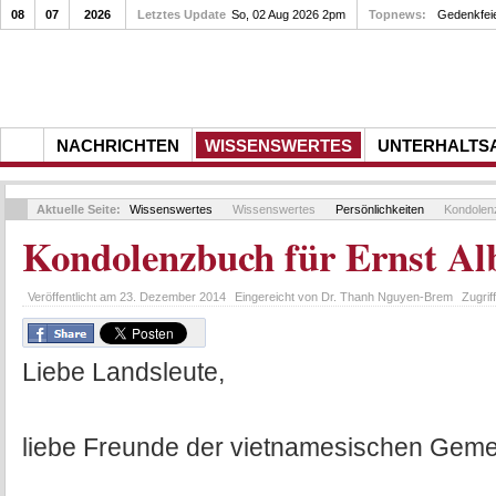
08
07
2026
Letztes Update
So, 02 Aug 2026 2pm
Topnews:
Gedenkfei
NACHRICHTEN
WISSENSWERTES
UNTERHALTS
Aktuelle Seite:
Wissenswertes
Wissenswertes
Persönlichkeiten
Kondolenz
Kondolenzbuch für Ernst Al
Veröffentlicht am
23. Dezember 2014
Eingereicht von
Dr. Thanh Nguyen-Brem
Zugrif
Liebe Landsleute,
liebe Freunde der vietnamesischen Geme