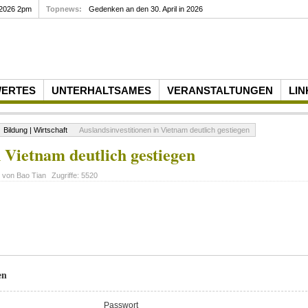
 2026 2pm
Topnews:
Gedenken an den 30. April in 2026
WERTES
UNTERHALTSAMES
VERANSTALTUNGEN
LIN
Bildung | Wirtschaft
Auslandsinvestitionen in Vietnam deutlich gestiegen
n Vietnam deutlich gestiegen
t von
Bao Tian
Zugriffe:
5520
en
Passwort