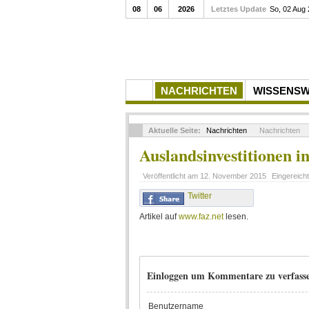
08
06
2026
Letztes Update
So, 02 Aug
NACHRICHTEN
WISSENS
Aktuelle Seite:
Nachrichten
Nachrichten
Auslandsinvestitionen i
Veröffentlicht am
12. November 2015
Eingereich
Twitter
Artikel auf
www.faz.net
lesen.
Einloggen um Kommentare zu verfass
Benutzername