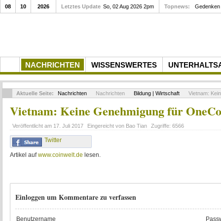
08
10
2026
Letztes Update
So, 02 Aug 2026 2pm
Topnews:
Gedenken a
NACHRICHTEN
WISSENSWERTES
UNTERHALTS
Aktuelle Seite:
Nachrichten
Nachrichten
Bildung | Wirtschaft
Vietnam: Kei
Vietnam: Keine Genehmigung für OneCo
Veröffentlicht am
17. Juli 2017
Eingereicht von
Bao Tian
Zugriffe:
6566
Twitter
Artikel auf
www.coinwelt.de
lesen.
Einloggen um Kommentare zu verfassen
Benutzername
Passw