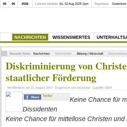
08
06
2026
Letztes Update
So, 02 Aug 2026 2pm
Topnews:
Gedenken a
NACHRICHTEN
WISSENSWERTES
UNTERHALTS
Aktuelle Seite:
Nachrichten
Nachrichten
Bildung | Wirtschaft
Diskriminierun
Diskriminierung von Christe
staatlicher Förderung
Veröffentlicht am
23. August 2007
Eingereicht von
dochistso
Zugriffe:
6854
Twitter
Keine Chance für mi
Dissidenten
Keine Chance für mittellose Christen und