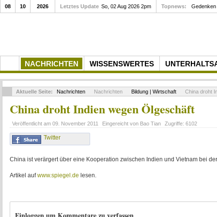
08
10
2026
Letztes Update
So, 02 Aug 2026 2pm
Topnews:
Gedenken a
NACHRICHTEN
WISSENSWERTES
UNTERHALTS
Aktuelle Seite:
Nachrichten
Nachrichten
Bildung | Wirtschaft
China droht I
China droht Indien wegen Ölgeschäft
Veröffentlicht am
09. November 2011
Eingereicht von
Bao Tian
Zugriffe:
6102
Twitter
China ist verärgert über eine Kooperation zwischen Indien und Vietnam bei d
Artikel auf
www.spiegel.de
lesen.
Einloggen um Kommentare zu verfassen