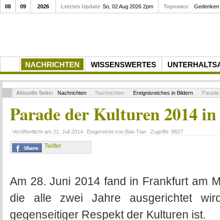
08
09
2026
Letztes Update
So, 02 Aug 2026 2pm
Topnews:
Gedenken a
NACHRICHTEN
WISSENSWERTES
UNTERHALTS
Aktuelle Seite:
Nachrichten
Nachrichten
Ereignisreiches in Bildern
Parade 
Parade der Kulturen 2014 i
Veröffentlicht am
21. Juli 2014
Eingereicht von
Bao Tian
Zugriffe:
8827
Twitter
Am 28. Juni 2014 fand in Frankfurt am Ma
die alle zwei Jahre ausgerichtet wi
gegenseitiger Respekt der Kulturen ist.