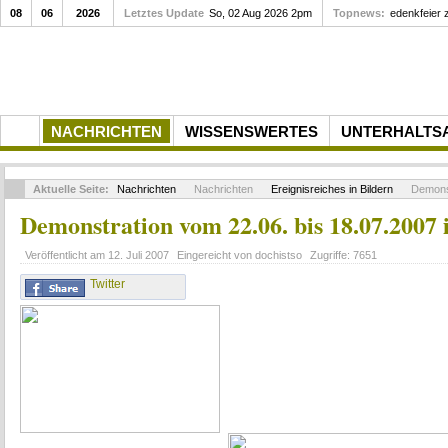
08
06
2026
Letztes Update
So, 02 Aug 2026 2pm
Topnews:
Gedenkfei
NACHRICHTEN
WISSENSWERTES
UNTERHALTS
Aktuelle Seite:
Nachrichten
Nachrichten
Ereignisreiches in Bildern
Demonst
Demonstration vom 22.06. bis 18.07.2007 
Veröffentlicht am
12. Juli 2007
Eingereicht von
dochistso
Zugriffe:
7651
Twitter