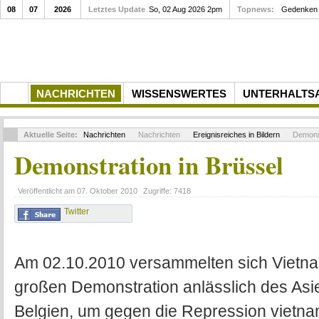
08
07
2026
Letztes Update
So, 02 Aug 2026 2pm
Topnews:
Gedenken a
NACHRICHTEN
WISSENSWERTES
UNTERHALTS
Aktuelle Seite:
Nachrichten
Nachrichten
Ereignisreiches in Bildern
Demonst
Demonstration in Brüssel
Veröffentlicht am
07. Oktober 2010
Zugriffe:
7418
Twitter
Am 02.10.2010 versammelten sich Vietna
großen Demonstration anlässlich des Asi
Belgien, um gegen die Repression vietna