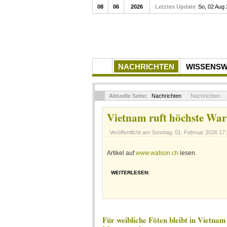
08
06
2026
Letztes Update
So, 02 Aug
NACHRICHTEN
WISSENS
Aktuelle Seite:
Nachrichten
Nachrichten
Vietnam ruft höchste War
Veröffentlicht am
Sonntag, 01. Februar 2026 17
Artikel auf
www.watson.ch
lesen.
WEITERLESEN:
Für weibliche Föten bleibt in Vietnam