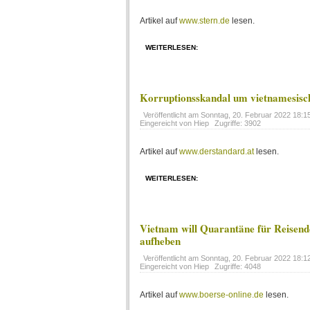
Artikel auf
www.stern.de
lesen.
WEITERLESEN:
Korruptionsskandal um vietnamesisc
Veröffentlicht am
Sonntag, 20. Februar 2022 18:1
Eingereicht von Hiep
Zugriffe: 3902
Artikel auf
www.derstandard.at
lesen.
WEITERLESEN:
Vietnam will Quarantäne für Reisen
aufheben
Veröffentlicht am
Sonntag, 20. Februar 2022 18:1
Eingereicht von Hiep
Zugriffe: 4048
Artikel auf
www.boerse-online.de
lesen.