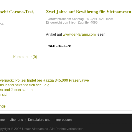
scht Corona-Test,
Zwei Jahre auf Bewährung für Vietnamesen
Veröffentlicht am
Sonntag, 25. April 2021 15:04
Eingereicht von Hiep
Zugriffe: 4096
:54
Artikel auf
www.der-farang.com
lesen.
WEITERLESEN:
Kommentar (0)
rpackt: Polizei findet bei Razzia 345.000 Präservative
us Irland bekennt sich schuldig!
ea und Japan starten
m sich
nde
ome
Über uns
Kontaktiere uns
Impressum
pyright © 2026 Unser-Vietnam.de. Alle Rechte vorbehalten.