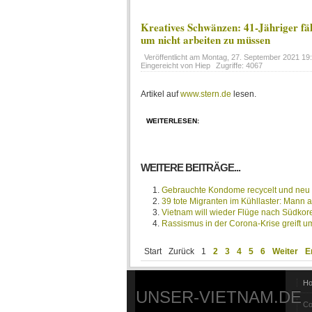
Kreatives Schwänzen: 41-Jähriger fäl
um nicht arbeiten zu müssen
Veröffentlicht am
Montag, 27. September 2021 19
Eingereicht von Hiep
Zugriffe: 4067
Artikel auf
www.stern.de
lesen.
WEITERLESEN:
WEITERE BEITRÄGE...
Gebrauchte Kondome recycelt und neu ve
39 tote Migranten im Kühllaster: Mann a
Vietnam will wieder Flüge nach Südkor
Rassismus in der Corona-Krise greift u
Start
Zurück
1
2
3
4
5
6
Weiter
E
H
UNSER-VIETNAM.DE
Co