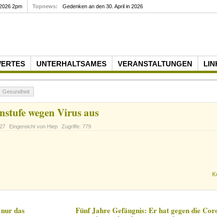
 2026 2pm
Topnews:
Gedenken an den 30. April in 2026
WERTES
UNTERHALTSAMES
VERANSTALTUNGEN
LIN
Gesundheit
nstufe wegen Virus aus
:27
Eingereicht von Hiep
Zugriffe: 779
K
 nur das
Fünf Jahre Gefängnis: Er hat gegen die Co