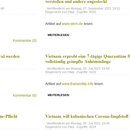
verstoßen und andere angesteckt
:48
Veröffentlicht am
Montag, 27. September 2021 19:51
Eingereicht von Hiep
Zugriffe: 4015
Artikel auf
www.stern.de
lesen.
WEITERLESEN:
Kommentar (0)
tral werden
Vietnam erprobt eine 7-tägige Quarantäne f
vollständig geimpfte Ankömmlinge
Veröffentlicht am
Montag, 05. Juli 2021 19:50
Eingereicht von Hiep
Zugriffe: 4226
Artikel auf
www.thailandtip.info
lesen.
Kommentar (0)
WEITERLESEN:
e-Pflicht
Vietnam will kubanischen Corona-Impfstoff
Veröffentlicht am
Montag, 05. Juli 2021 19:49
Eingereicht von Hiep
Zugriffe: 4224