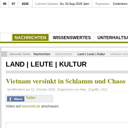
08
07
2026
Letztes Update
So, 02 Aug 2026 2pm
Topnews:
Gedenken a
NACHRICHTEN
WISSENSWERTES
UNTERHALTS
Aktuelle Seite:
Nachrichten
Nachrichten
Land | Leute | Kultur
Vietnam vers
LAND | LEUTE | KULTUR
Vietnam versinkt in Schlamm und Chaos
Veröffentlicht am
12. Oktober 2025
Eingereicht von
Hiep
Zugriffe:
1321
Twitter
Video auf
www.bild.de
anschauen.