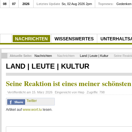
08
07
2026
Letztes Update
So, 02 Aug 2026 2pm
Topnews:
Gedenken a
NACHRICHTEN
WISSENSWERTES
UNTERHALTS
Aktuelle Seite:
Nachrichten
Nachrichten
Land | Leute | Kultur
Seine Reakti
LAND | LEUTE | KULTUR
Seine Reaktion ist eines meiner schönste
Veröffentlicht am
15. März 2026
Eingereicht von
Hiep
Zugriffe:
798
Twitter
Artikel auf
www.wort.lu
lesen.