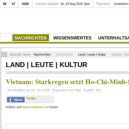
08
07
2026
Letztes Update
So, 02 Aug 2026 2pm
Topnews:
Gedenken a
NACHRICHTEN
WISSENSWERTES
UNTERHALTS
Aktuelle Seite:
Nachrichten
Nachrichten
Land | Leute | Kultur
Vietnam: Sta
LAND | LEUTE | KULTUR
Vietnam: Starkregen setzt Ho-Chi-Minh-
Veröffentlicht am
14. Juni 2026
Eingereicht von
Hiep
Zugriffe:
431
Twitter
Artikel auf
www.vulkane.net
lesen.