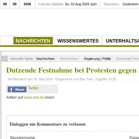
08
09
2026
Letztes Update
So, 02 Aug 2026 2pm
Topnews:
Gedenken a
NACHRICHTEN
WISSENSWERTES
UNTERHALTS
Aktuelle Seite:
Nachrichten
Nachrichten
Regierung | Politik
Dutzende Festn
Dutzende Festnahme bei Protesten gegen 
Veröffentlicht am
26. Mai 2016
Eingereicht von
Bao Tian
Zugriffe:
5128
Twitter
Artikel auf
www.zeit.de
lesen.
Einloggen um Kommentare zu verfassen
Benutzername
Passw