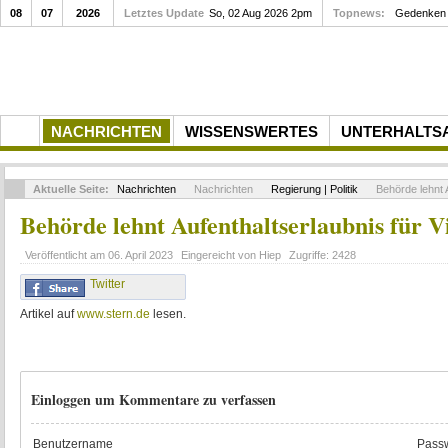
08
07
2026
Letztes Update
So, 02 Aug 2026 2pm
Topnews:
Gedenken a
NACHRICHTEN
WISSENSWERTES
UNTERHALTS
Aktuelle Seite:
Nachrichten
Nachrichten
Regierung | Politik
Behörde lehnt 
Behörde lehnt Aufenthaltserlaubnis für
Veröffentlicht am
06. April 2023
Eingereicht von
Hiep
Zugriffe:
2428
Twitter
Artikel auf
www.stern.de
lesen.
Einloggen um Kommentare zu verfassen
Benutzername
Passw