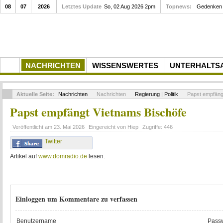
08
07
2026
Letztes Update
Gedenkfeier zum 10. Todestag von Rupert Neudeck am...
So, 02 Aug 2026 2pm
Topnews:
NACHRICHTEN
WISSENSWERTES
UNTERHALTS
Aktuelle Seite:
Nachrichten
Nachrichten
Regierung | Politik
Papst empfäng
Papst empfängt Vietnams Bischöfe
Veröffentlicht am
23. Mai 2026
Eingereicht von
Hiep
Zugriffe:
446
Twitter
Artikel auf
www.domradio.de
lesen.
Einloggen um Kommentare zu verfassen
Benutzername
Passw