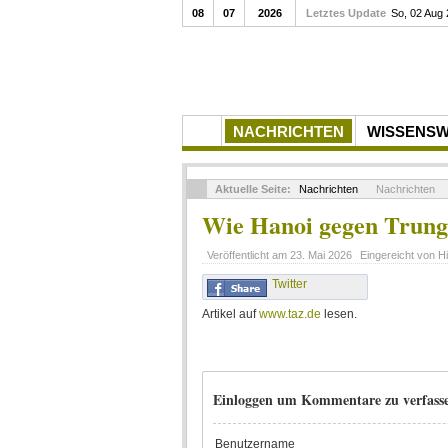
08
07
2026
Letztes Update
So, 02 Aug
NACHRICHTEN
WISSENS
Aktuelle Seite:
Nachrichten
Nachrichten
Wie Hanoi gegen Trung 
Veröffentlicht am
23. Mai 2026
Eingereicht von
H
Twitter
Artikel auf
www.taz.de
lesen.
Einloggen um Kommentare zu verfass
Benutzername