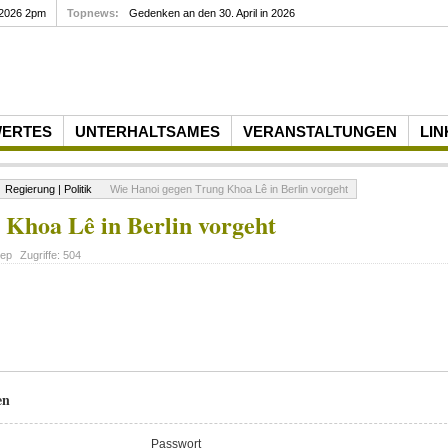
 2026 2pm
Topnews:
Gedenken an den 30. April in 2026
WERTES
UNTERHALTSAMES
VERANSTALTUNGEN
LIN
Regierung | Politik
Wie Hanoi gegen Trung Khoa Lê in Berlin vorgeht
Khoa Lê in Berlin vorgeht
iep
Zugriffe:
504
en
Passwort