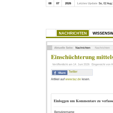
08
07
2026
Letztes Update
So, 02 Aug
NACHRICHTEN
WISSENS
Aktuelle Seite:
Nachrichten
Nachrichten
Einschüchterung mittel
Veröffentlicht am
14. Juni 2026
Eingereicht von
H
Twitter
Artikel auf
www.taz.de
lesen.
Einloggen um Kommentare zu verfass
Benutzername