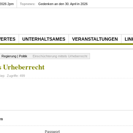
 2026 2pm
Topnews:
Gedenken an den 30. April in 2026
WERTES
UNTERHALTSAMES
VERANSTALTUNGEN
LIN
Regierung | Politik
Einschüchterung mittels Urheberrecht
s Urheberrecht
iep
Zugriffe:
499
en
Passwort