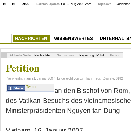
08
08
2026
Letztes Update
So, 02 Aug 2026 2pm
Topnews:
Gedenkfei
NACHRICHTEN
WISSENSWERTES
UNTERHALTS
Aktuelle Seite:
Nachrichten
Nachrichten
Regierung | Politik
Petition
Petition
Veröffentlicht am
21. Januar 2007
Eingereicht von
Ly Thanh Truc
Zugriffe:
6182
Twitter
an den Bischof von Rom, 
des Vatikan-Besuchs des vietnamesisch
Ministerpräsidenten Nguyen tan Dung
Vietnam, 16. Januar 2007