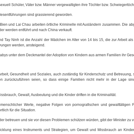
exuell Schüler, Väter bzw. Männer vergewaltigten ihre Töchter bzw. Schwiegertöcht
esentführungen sind grassierend geworden.
 Bien und Lai Chau arbeiten örtliche Kriminelle mit Ausländern zusammen. Die a
inder werden entführt und nach China verkauft.
 Tay Ninh ist die Anzahl der Mädchen im Alter von 14 bis 15, die zur Arbeit als P
ungen werden, ansteigend.
bys unter dem Deckmantel der Adoption von Kindern aus armen Familien ihr Gesc
rbeit, Gesundheit und Soziales, auch zuständig für Kinderschutz und Betreuung, 
eiten zurückzuführen seien, so dass einige Familien nicht mehr in der Lage si
ssbrauch, Gewalt, Ausbeutung und die Kinder driften in die Kriminalität.
 menschlicher Werte, negative Folgen von pornografischen und gewalttätigen 
ich für die Situation.
der betreuen und sie vor diesen Problemen schützen würden, gibt der Minister zu v
wicklung eines Instruments und Strategien, um Gewalt und Missbrauch an Kinder