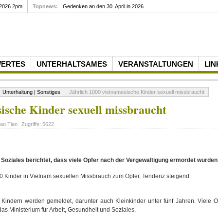
 2026 2pm
Topnews:
Gedenken an den 30. April in 2026
WERTES
UNTERHALTSAMES
VERANSTALTUNGEN
LIN
Unterhaltung | Sonstiges
Jährlich 1000 vietnamesische Kinder sexuell missbraucht
ische Kinder sexuell missbraucht
ao Tian
Zugriffe:
5622
 Soziales berichtet, dass viele Opfer nach der Vergewaltigung ermordet wurden
0 Kinder in Vietnam sexuellen Missbrauch zum Opfer, Tendenz steigend.
Kindern werden gemeldet, darunter auch Kleinkinder unter fünf Jahren. Viele O
das Ministerium für Arbeit, Gesundheit und Soziales.