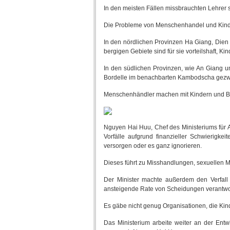
In den meisten Fällen missbrauchten Lehrer s
Die Probleme von Menschenhandel und Kind
In den nördlichen Provinzen Ha Giang, Dien
bergigen Gebiete sind für sie vorteilshaft, K
In den südlichen Provinzen, wie An Giang und
Bordelle im benachbarten Kambodscha gezw
Menschenhändler machen mit Kindern und Ba
Nguyen Hai Huu, Chef des Ministeriums für A
Vorfälle aufgrund finanzieller Schwierigk
versorgen oder es ganz ignorieren.
Dieses führt zu Misshandlungen, sexuellen Mi
Der Minister machte außerdem den Verfall
ansteigende Rate von Scheidungen verantwortl
Es gäbe nicht genug Organisationen, die Kin
Das Ministerium arbeite weiter an der Ent