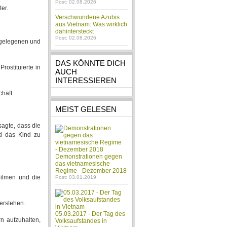
Post: 02.08.2026
er.
Verschwundene Azubis
aus Vietnam: Was wirklich
dahintersteckt
Post: 02.08.2026
bgelegenen und
DAS KÖNNTE DICH
rostituierte in
AUCH
INTERESSIEREN
häft.
MEIST GELESEN
sagte, dass die
nd das Kind zu
Demonstrationen gegen
das vietnamesische
Regime - Dezember 2018
Filmen und die
Post: 03.01.2019
erstehen.
05.03.2017 - Der Tag des
n aufzuhalten,
Volksaufstandes in