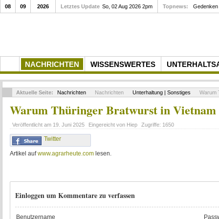
08
09
2026
Letztes Update
So, 02 Aug 2026 2pm
Topnews:
Gedenken a
NACHRICHTEN
WISSENSWERTES
UNTERHALTS
Aktuelle Seite:
Nachrichten
Nachrichten
Unterhaltung | Sonstiges
Warum Th
Warum Thüringer Bratwurst in Vietnam so
Veröffentlicht am
19. Juni 2025
Eingereicht von
Hiep
Zugriffe:
1650
Twitter
Artikel auf
www.agrarheute.com
lesen.
Einloggen um Kommentare zu verfassen
Benutzername
Passw