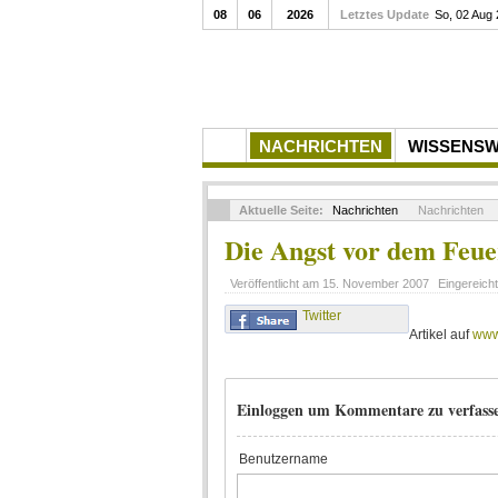
08
06
2026
Letztes Update
So, 02 Aug
NACHRICHTEN
WISSENS
Aktuelle Seite:
Nachrichten
Nachrichten
Die Angst vor dem Feue
Veröffentlicht am
15. November 2007
Eingereich
Twitter
Artikel auf
www
Einloggen um Kommentare zu verfass
Benutzername