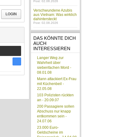
Post: 02.08.2026
Verschwundene Azubis
LOGIN
aus Vietnam: Was wirklich
dahintersteckt
Post: 02.08.2026
DAS KÖNNTE DICH
AUCH
INTERESSIEREN
Langer Weg zur
Wahrheit über
siebenfachen Mord -
08.01.08
Mann attackiert Ex-Frau
mit Küchenbeil -
22.05.08
103 Polizisten rückten
an - 20.09.07
200 Passagiere sollen
Abschuss nur knapp
entkommen sein -
24.07.06
23.000 Euro-
Geldscheine im