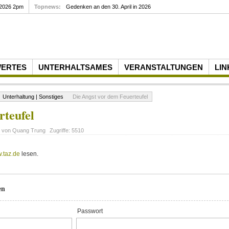
 2026 2pm
Topnews:
Gedenken an den 30. April in 2026
WERTES
UNTERHALTSAMES
VERANSTALTUNGEN
LIN
Unterhaltung | Sonstiges
Die Angst vor dem Feuerteufel
rteufel
t von
Quang Trung
Zugriffe:
5510
.taz.de
lesen.
en
Passwort