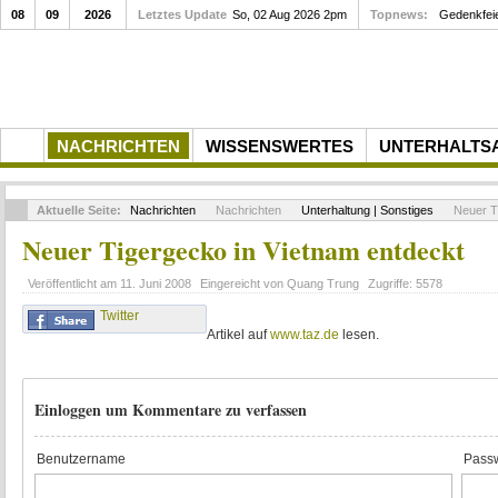
08
09
2026
Letztes Update
So, 02 Aug 2026 2pm
Topnews:
Gedenkfei
NACHRICHTEN
WISSENSWERTES
UNTERHALTS
Aktuelle Seite:
Nachrichten
Nachrichten
Unterhaltung | Sonstiges
Neuer Ti
Neuer Tigergecko in Vietnam entdeckt
Veröffentlicht am
11. Juni 2008
Eingereicht von
Quang Trung
Zugriffe:
5578
Twitter
Artikel auf
www.taz.de
lesen.
Einloggen um Kommentare zu verfassen
Benutzername
Passw