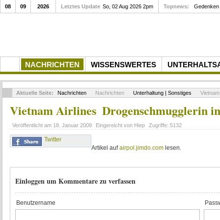
08
09
2026
Letztes Update
So, 02 Aug 2026 2pm
Topnews:
Gedenken a
NACHRICHTEN
WISSENSWERTES
UNTERHALTS
Aktuelle Seite:
Nachrichten
Nachrichten
Unterhaltung | Sonstiges
Vietnam 
Vietnam Airlines  Drogenschmugglerin i
Veröffentlicht am
18. Januar 2009
Eingereicht von
Hiep
Zugriffe:
5132
Twitter
Artikel auf
airpol.jimdo.com
lesen.
Einloggen um Kommentare zu verfassen
Benutzername
Passw