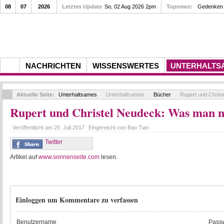
08
07
2026
Letztes Update
So, 02 Aug 2026 2pm
Topnews:
Gedenken a
NACHRICHTEN
WISSENSWERTES
UNTERHALTS
Aktuelle Seite:
Unterhaltsames
Unterhaltsames
Bücher
Rupert und Chris
Rupert und Christel Neudeck: Was man n
Veröffentlicht am
25. Juli 2017
Eingereicht von
Bao Tian
Twitter
Artikel auf
www.sonnenseite.com
lesen.
Einloggen um Kommentare zu verfassen
Benutzername
Passw