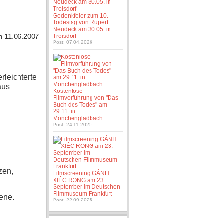
Gedenkfeier zum 10.
Todestag von Rupert
Neudeck am 30.05. in
en 11.06.2007
Troisdorf
Post: 07.04.2026
rleichterte
aus
Kostenlose
Filmvorführung von "Das
Buch des Todes" am
29.11. in
Mönchengladbach
Post: 24.11.2025
zen,
Filmscreening GÁNH
XIÊC RONG am 23.
September im Deutschen
Filmmuseum Frankfurt
ene,
Post: 22.09.2025