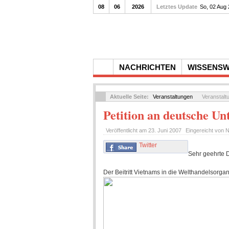
08
06
2026
Letztes Update
So, 02 Aug
NACHRICHTEN
WISSENS
Aktuelle Seite:
Veranstaltungen
Veranstalt
Petition an deutsche U
Veröffentlicht am
23. Juni 2007
Eingereicht von
N
Twitter
Sehr geehrte 
Der Beitritt Vietnams in die Welthandelsorgan