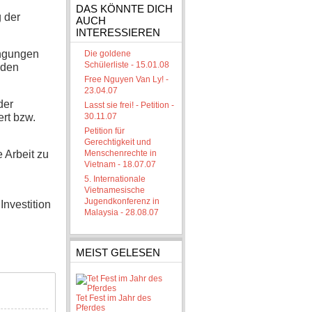
DAS KÖNNTE DICH
 der
AUCH
INTERESSIEREN
ingungen
Die goldene
Schülerliste - 15.01.08
 den
Free Nguyen Van Ly! -
23.04.07
der
Lasst sie frei! - Petition -
rt bzw.
30.11.07
Petition für
Gerechtigkeit und
 Arbeit zu
Menschenrechte in
Vietnam - 18.07.07
5. Internationale
Vietnamesische
Jugendkonferenz in
Investition
Malaysia - 28.08.07
MEIST GELESEN
Tet Fest im Jahr des
Pferdes