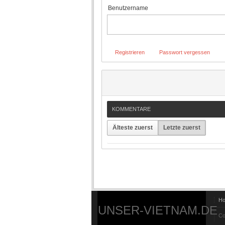
Benutzername
Registrieren
Passwort vergessen
KOMMENTARE
Älteste zuerst
Letzte zuerst
H
UNSER-VIETNAM.DE
Co