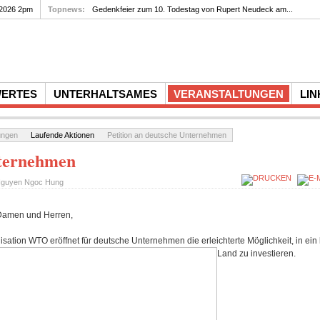
 2026 2pm
Topnews:
Gedenkfeier zum 10. Todestag von Rupert Neudeck am...
WERTES
UNTERHALTSAMES
VERANSTALTUNGEN
LIN
ungen
Laufende Aktionen
Petition an deutsche Unternehmen
nternehmen
guyen Ngoc Hung
Damen und Herren,
isation WTO eröffnet für deutsche Unternehmen die erleichterte Möglichkeit, in ein
Land zu investieren.