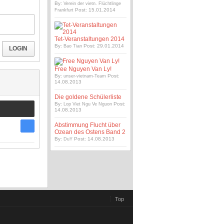
By:
Verein der vietn. Flüchtlinge
Post: 15.01.2014
Frankfurt
Tet-Veranstaltungen 2014
By:
Post: 29.01.2014
Bao Tian
LOGIN
Free Nguyen Van Ly!
By:
Post:
unser-vietnam-Team
14.08.2013
Die goldene Schülerliste
By:
Post:
Lop Viet Ngu Ve Nguon
14.08.2013
Abstimmung Flucht über
Ozean des Ostens Band 2
By:
Post: 14.08.2013
DuY
Top