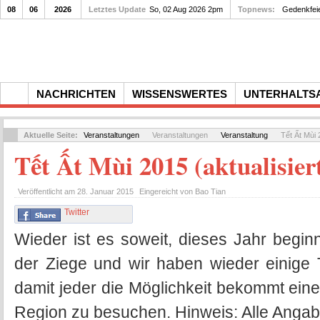
08
06
2026
Letztes Update
So, 02 Aug 2026 2pm
Topnews:
Gedenkfei
NACHRICHTEN
WISSENSWERTES
UNTERHALTS
Aktuelle Seite:
Veranstaltungen
Veranstaltungen
Veranstaltung
Tết Ất Mùi 2
Tết Ất Mùi 2015 (aktualisier
Veröffentlicht am
28. Januar 2015
Eingereicht von
Bao Tian
Twitter
Wieder ist es soweit, dieses Jahr begi
der Ziege und wir haben wieder einige 
damit jeder die Möglichkeit bekommt eine 
Region zu besuchen. Hinweis: Alle Anga