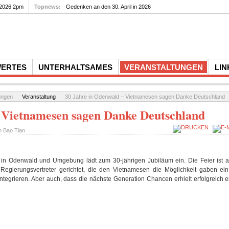
 2026 2pm
Topnews:
Gedenken an den 30. April in 2026
WERTES
UNTERHALTSAMES
VERANSTALTUNGEN
LIN
ungen
Veranstaltung
30 Jahre in Odenwald – Vietnamesen sagen Danke Deutschland
 Vietnamesen sagen Danke Deutschland
on
Bao Tian
e in Odenwald und Umgebung lädt zum 30-jährigen Jubiläum ein. Die Feier ist a
Regierungsvertreter gerichtet, die den Vietnamesen die Möglichkeit gaben e
ntegrieren. Aber auch, dass die nächste Generation Chancen erhielt erfolgreich e