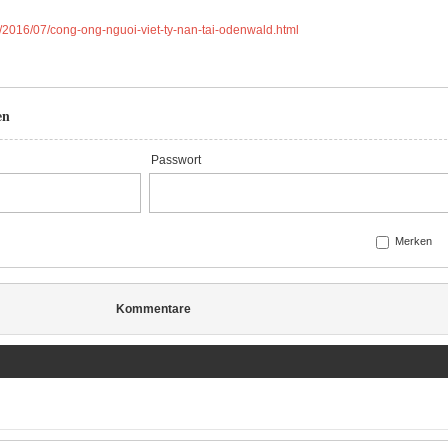
/2016/07/cong-ong-nguoi-viet-ty-nan-tai-odenwald.html
en
Passwort
Merken
Kommentare