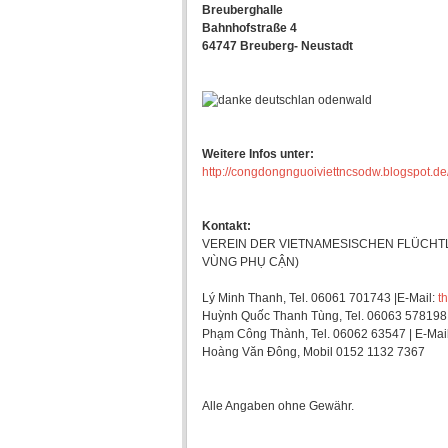
Breuberghalle
Bahnhofstraße 4
64747 Breuberg- Neustadt
Weitere Infos unter:
http://congdongnguoiviettncsodw.blogspot.de
Kontakt:
VEREIN DER VIETNAMESISCHEN FLÜCHTL
VÙNG PHỤ CẬN)
Lý Minh Thanh, Tel. 06061 701743 |E-Mail:
t
Huỳnh Quốc Thanh Tùng, Tel. 06063 578198 
Phạm Công Thành, Tel. 06062 63547 | E-Mai
Hoàng Văn Đông, Mobil 0152 1132 7367
Alle Angaben ohne Gewähr.