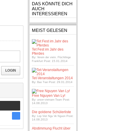
DAS KÖNNTE DICH
AUCH
INTERESSIEREN
MEIST GELESEN
Tet Fest im Jahr des
Pferdes
By:
Verein der vietn. Flüchtlinge
Post: 15.01.2014
Frankfurt
LOGIN
Tet-Veranstaltungen 2014
By:
Post: 29.01.2014
Bao Tian
Free Nguyen Van Ly!
By:
Post:
unser-vietnam-Team
14.08.2013
Die goldene Schülerliste
By:
Post:
Lop Viet Ngu Ve Nguon
14.08.2013
Abstimmung Flucht über