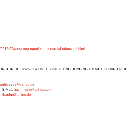
/2016/07/cong-ong-nguoi-viet-ty-nan-tai-odenwald.html
INGE IN ODENWALD & UMGEBUNG (CỘNG ĐỒNG NGƯỜI VIỆT TỴ NẠN TẠI O
hanhly2903@yahoo.de
| E-Mail:
huynh.tung@yahoo.com
l:
thanhp@online.de