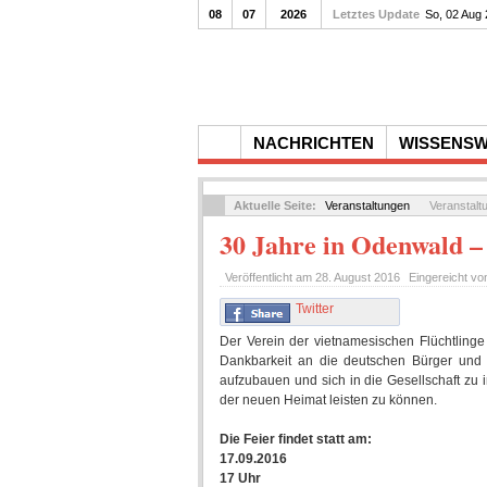
08
07
2026
Letztes Update
So, 02 Aug
NACHRICHTEN
WISSENS
Aktuelle Seite:
Veranstaltungen
Veranstalt
30 Jahre in Odenwald –
Veröffentlicht am
28. August 2016
Eingereicht v
Twitter
Der Verein der vietnamesischen Flüchtling
Dankbarkeit an die deutschen Bürger und 
aufzubauen und sich in die Gesellschaft zu i
der neuen Heimat leisten zu können.
Die Feier findet statt am:
17.09.2016
17 Uhr