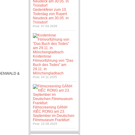
Gedenkfeier zum 10.
Todestag von Rupert
Neudeck am 30.05. in
Troisdorf
Post: 07.04.2026
Kostenlose
Filmvorführung von "Das
Buch des Todes" am
29.11. in
Mönchengladbach
DENWALD &
Post: 24.11.2025
Filmscreening GÁNH
XIÊC RONG am 23.
September im Deutschen
Filmmuseum Frankfurt
Post: 22.09.2025