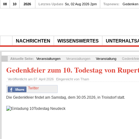
08
10
2026
Letztes Update
So, 02 Aug 2026 2pm
Topnews:
Gedenken a
NACHRICHTEN
WISSENSWERTES
UNTERHALTS
Aktuelle Seite:
Veranstaltungen
Veranstaltungen
Veranstaltung
Gedenkfeier
Gedenkfeier zum 10. Todestag von Rupert
Veröffentlicht am
07. April 2026
Eingereicht von
Tham
Twitter
Die Gedenkfeier findet am Samstag, dem 30.05.2026, in Troisdorf statt.