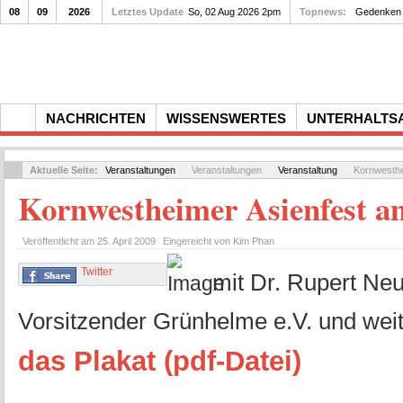
08
09
2026
Letztes Update
So, 02 Aug 2026 2pm
Topnews:
Gedenken a
NACHRICHTEN
WISSENSWERTES
UNTERHALTS
Aktuelle Seite:
Veranstaltungen
Veranstaltungen
Veranstaltung
Kornwesthe
Kornwestheimer Asienfest a
Veröffentlicht am
25. April 2009
Eingereicht von
Kim Phan
Twitter
mit Dr. Rupert Ne
Vorsitzender Grünhelme e.V. und wei
das Plakat (pdf-Datei)