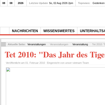
08
08
2026
Letztes Update
So, 02 Aug 2026 2pm
Gedenkfeier zum 10. Todes
Topnews:
NACHRICHTEN
WISSENSWERTES
UNTERHALTS
Aktuelle Seite:
Veranstaltungen
Veranstaltungen
Veranstaltung
Tet 2010: "
Tet 2010: "Das Jahr des Tig
Veröffentlicht am
01. Februar 2010
Eingereicht von
unser-vietnam-Team