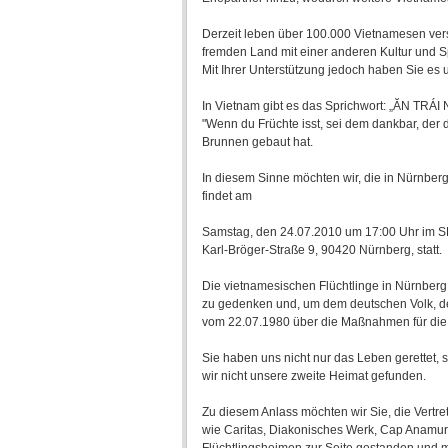
Derzeit leben über 100.000 Vietnamesen vers
fremden Land mit einer anderen Kultur und S
Mit Ihrer Unterstützung jedoch haben Sie es u
In Vietnam gibt es das Sprichwort: „ĂN 
"Wenn du Früchte isst, sei dem dankbar, der
Brunnen gebaut hat.
In diesem Sinne möchten wir, die in Nürnber
findet am
Samstag, den 24.07.2010 um 17:00 Uhr im 
Karl-Bröger-Straße 9, 90420 Nürnberg, statt.
Die vietnamesischen Flüchtlinge in Nürnber
zu gedenken und, um dem deutschen Volk, d
vom 22.07.1980 über die Maßnahmen für die
Sie haben uns nicht nur das Leben gerettet, 
wir nicht unsere zweite Heimat gefunden.
Zu diesem Anlass möchten wir Sie, die Vert
wie Caritas, Diakonisches Werk, Cap Anamur,