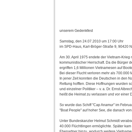
unserem Gedenkfest
Samstag, den 24.07.2010 um 17:00 Uhr
im SPD-Haus, Karl-Bröger-Straße 9, 90420 
Am 30. April 1975 endete der Vietnam-Krieg
kommunistischer Herrschaft. Da die Bürger de
ergriffen 1,6 Millionen Vietnamesen auf Boot
Bei dieser Flucht verloren mehr als 700.000
In jener Zeit konnten die Deutschen in den Na
Rettung hofften. Diese Hoffnungen wurden schl
und einzelner Politiker – v. a. Dr. Ernst Albr
heißt die Heimat zu verlassen und vor einer D
So wurde das Schiff "Cap Anamur" im Februar 
"Boat People" auf hoher See, die danach v
Unter Bundeskanzler Helmut Schmidt verabs
40.000 Flüchtlingen ermöglichte. Später ka
Ehepartner hinzu, wodurch weitere Vietnam