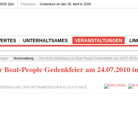
estag von Rupert Neudeck am...
 2026 2pm
Topnews:
Gedenken an den 30. April in 2026
WERTES
UNTERHALTSAMES
VERANSTALTUNGEN
LIN
ungen
Veranstaltung
Herzliche Einladung zur Boat-People Gedenkfeier am 24.07.2010 
r Boat-People Gedenkfeier am 24.07.2010 i
EREINIGUNG DER VIETNAMESISCHEN FLÜCHTLINGE