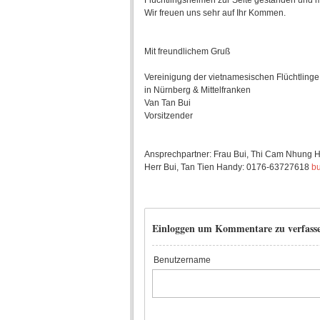
Flüchtlingsheimen zur Seite gestanden und m
Wir freuen uns sehr auf Ihr Kommen.
Mit freundlichem Gruß
Vereinigung der vietnamesischen Flüchtlinge
in Nürnberg & Mittelfranken
Van Tan Bui
Vorsitzender
Ansprechpartner: Frau Bui, Thi Cam Nhung
Herr Bui, Tan Tien Handy: 0176-63727618
b
Einloggen um Kommentare zu verfass
Benutzername