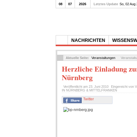
08
07
2026
Letztes Update
Gedenkfeier zum 10. Tod
So, 02 Aug
NACHRICHTEN
WISSENS
Aktuelle Seite:
Veranstaltungen
Veranstalt
Herzliche Einladung zu
Nürnberg
Veröffentlicht am
23. Juni 2010
Eingereicht von
V
IN NÜRNBERG & MITTELFRANKEN
Twitter