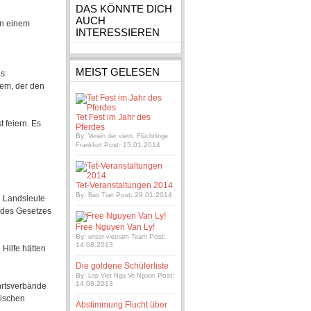
DAS KÖNNTE DICH
AUCH
in einem
INTERESSIEREN
MEIST GELESEN
s:
dem, der den
Tet Fest im Jahr des
 feiern. Es
Pferdes
By:
Verein der vietn. Flüchtlinge
Post: 15.01.2014
Frankfurt
Tet-Veranstaltungen 2014
By:
Post: 29.01.2014
Bao Tian
n Landsleute
 des Gesetzes
Free Nguyen Van Ly!
By:
Post:
unser-vietnam-Team
14.08.2013
Hilfe hätten
Die goldene Schülerliste
By:
Post:
Lop Viet Ngu Ve Nguon
14.08.2013
hrtsverbände
rischen
Abstimmung Flucht über