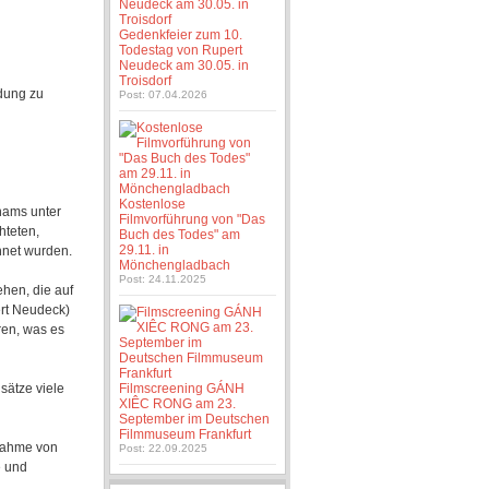
Gedenkfeier zum 10.
Todestag von Rupert
Neudeck am 30.05. in
Troisdorf
dung zu
Post: 07.04.2026
Kostenlose
nams unter
Filmvorführung von "Das
hteten,
Buch des Todes" am
29.11. in
hnet wurden.
Mönchengladbach
Post: 24.11.2025
ehen, die auf
ert Neudeck)
hren, was es
sätze viele
Filmscreening GÁNH
XIÊC RONG am 23.
September im Deutschen
Filmmuseum Frankfurt
fnahme von
Post: 22.09.2025
e und