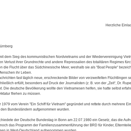
Herzliche Einla
Nürnberg
 mit dem Sieg des kommunistischen Nordvietnams und der Wiedervereinigung Viet
n Verlust ihrer Grundrechte und andere Repressalien des totalitären Regimes fürc
en die Flucht über das Südchinesische Meer, weshalb sie als “Boat People“ bezeic
 Menschen ihr Leben.
chrichten fast täglich neue, erschreckende Bilder von verzweifelten Flüchtlingen s
ießlich erfüllt, besonders auf Druck der Journalisten (z. B. von der „Zeit“, Dr. Rup
echt. Die deutsche Bevölkerung wollte den Vietnamesen helfen, sie hatte selbst erfa
iktatur fliehen zu müssen.
1979 vom Verein "Ein Schiff für Vietnam" gegründet und rettete durch mehrere Ein
on den Bundesländern aufgenommen wurden.
chiedete der Deutsche Bundestag in Bonn am 22.07.1980 ein Gesetz, das die Au
m noch das Programm der Familienzusammenführung der BRD für Kinder, Elternteil
esen in West-Deutschland aufgenommen wurden.