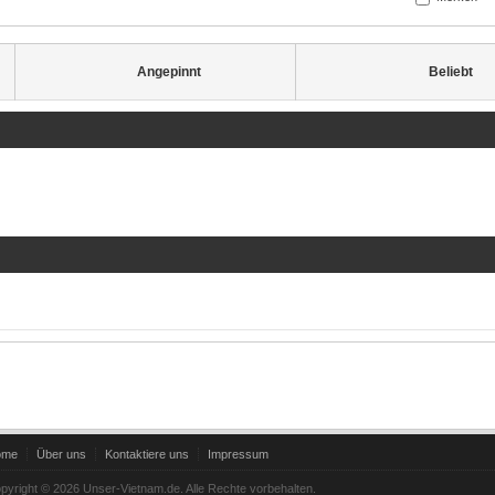
Angepinnt
Beliebt
ome
Über uns
Kontaktiere uns
Impressum
pyright © 2026 Unser-Vietnam.de. Alle Rechte vorbehalten.