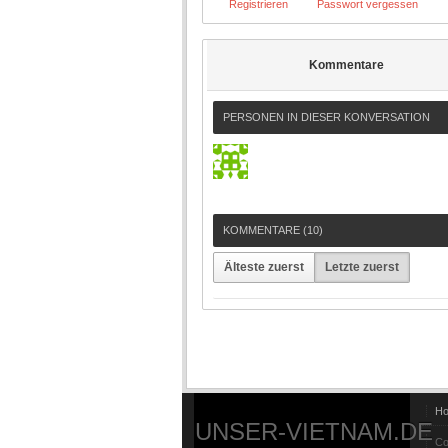
Registrieren
Passwort vergessen
Kommentare
PERSONEN IN DIESER KONVERSATION
KOMMENTARE (
10
)
Älteste zuerst
Letzte zuerst
H
UNSER-VIETNAM.DE
Co