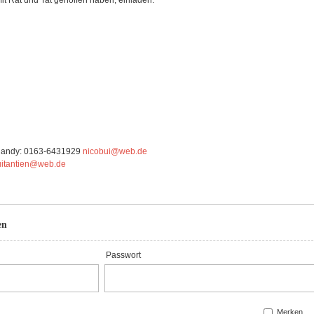
it Rat und Tat geholfen haben, einladen.
 Handy: 0163-6431929
nicobui@web.de
uitantien@web.de
en
Passwort
Merken