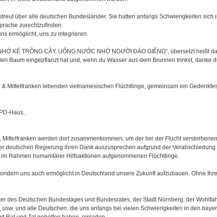
treut über alle deutschen Bundesländer. Sie hatten anfangs Schwierigkeiten sich 
prache zurechtzufinden.
ns ermöglicht, uns zu integrieren.
TRÁI NHỚ KẺ TRỒNG CÂY, UỐNG NƯỚC NHỚ NGƯỜI ĐÀO GIẾNG“, übersetzt heißt da
 den Baum eingepflanzt hat und, wenn du Wasser aus dem Brunnen trinkst, danke 
g & Mittelfranken lebenden vietnamesischen Flüchtlinge, gemeinsam ein Gedenkfest
SPD-Haus,
g, Mittelfranken werden dort zusammenkommen, um der bei der Flucht verstorbene
er deutschen Regierung ihren Dank auszusprechen aufgrund der Verabschiedung
 im Rahmen humanitärer Hilfsaktionen aufgenommenen Flüchtlinge.
sondern uns auch ermöglicht in Deutschland unsere Zukunft aufzubauen. Ohne Ihre 
reter des Deutschen Bundestages und Bundesrates, der Stadt Nürnberg, der Wohlfa
 usw. und alle Deutschen, die uns anfangs bei vielen Schwierigkeiten in den baye