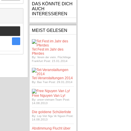
DAS KÖNNTE DICH
AUCH
INTERESSIEREN
MEIST GELESEN
Tet Fest im Jahr des
Pferdes
By:
Verein der vietn. Flüchtlinge
Post: 15.01.2014
Frankfurt
Tet-Veranstaltungen 2014
By:
Post: 29.01.2014
Bao Tian
Free Nguyen Van Ly!
By:
Post:
unser-vietnam-Team
14.08.2013
Die goldene Schülerliste
By:
Post:
Lop Viet Ngu Ve Nguon
14.08.2013
Abstimmung Flucht über