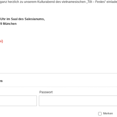
ganz herzlich zu unserem Kulturabend des vietnamesischen „Têt – Festes“ einlade
 Uhr im Saal des Salesianums,
1699 München
i)
en
Passwort
Merken