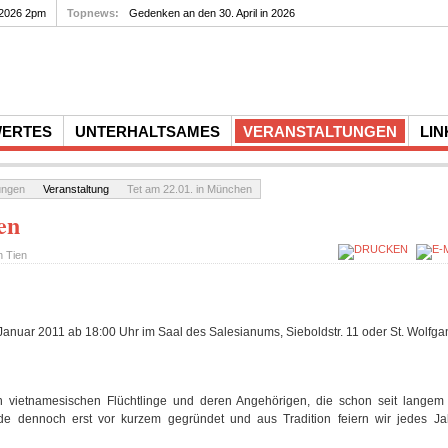
 2026 2pm
Topnews:
Gedenken an den 30. April in 2026
WERTES
UNTERHALTSAMES
VERANSTALTUNGEN
LIN
ungen
Veranstaltung
Tet am 22.01. in München
en
on
Tien
 Januar 2011 ab 18:00 Uhr im Saal des Salesianums, Sieboldstr. 11 oder St. Wolfgan
 vietnamesischen Flüchtlinge und deren Angehörigen, die schon seit lange
e dennoch erst vor kurzem gegründet und aus Tradition feiern wir jedes Ja