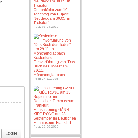
n.
Gedenkfeier zum 10.
Todestag von Rupert
Neudeck am 30.05. in
Troisdorf
Post: 07.04.2026
Kostenlose
Filmvorführung von "Das
Buch des Todes" am
29.11. in
Mönchengladbach
Post: 24.11.2025
Filmscreening GÁNH
XIÊC RONG am 23.
September im Deutschen
Filmmuseum Frankfurt
Post: 22.09.2025
LOGIN