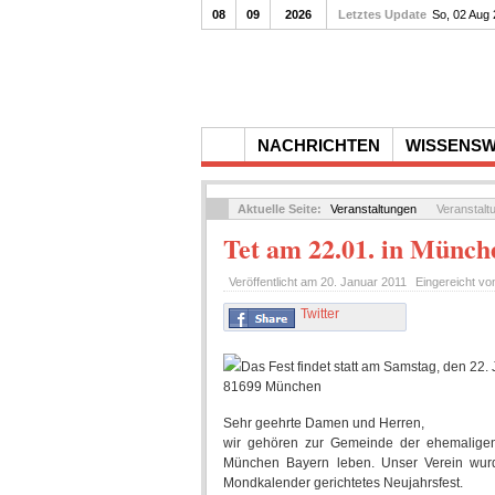
08
09
2026
Letztes Update
So, 02 Aug
NACHRICHTEN
WISSENS
Aktuelle Seite:
Veranstaltungen
Veranstalt
Tet am 22.01. in Münch
Veröffentlicht am
20. Januar 2011
Eingereicht v
Twitter
Das Fest findet statt am Samstag, den 22.
81699 München
Sehr geehrte Damen und Herren,
wir gehören zur Gemeinde der ehemaligen
München Bayern leben. Unser Verein wurd
Mondkalender gerichtetes Neujahrsfest.