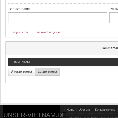
Benutzername
Passw
Registrieren
Passwort vergessen
Kommenta
KOMMENTARE
Älteste zuerst
Letzte zuerst
Home
Über uns
Kontaktiere uns
UNSER-VIETNAM.DE
Copyright © 2026 Unser-Vietnam.de. All