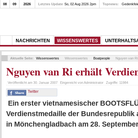
08
09
2026
Letztes Update
So, 02 Aug 2026 2pm
Topnews:
Gedenkfei
NACHRICHTEN
WISSENSWERTES
UNTERHALTS
Aktuelle Seite:
Wissenswertes
Wissenswertes
Boatpeople
Nguyen van Ri e
Nguyen van Ri erhält Verdie
Veröffentlicht am
30. Januar 2007
Eingereicht von
Administrator
Zugriffe:
11984
Twitter
Ein erster vietnamesischer BOOTSFL
Verdienstmedaille der Bundesrepublik 
in Mönchengladbach am 28. September