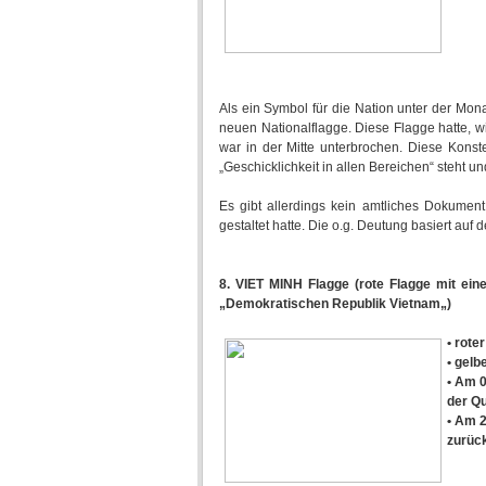
Als ein Symbol für die Nation unter der Mon
neuen Nationalflagge. Diese Flagge hatte, wi
war in der Mitte unterbrochen. Diese Konste
„Geschicklichkeit in allen Bereichen“ steht 
Es gibt allerdings kein amtliches Dokumen
gestaltet hatte. Die o.g. Deutung basiert au
8. VIET MINH Flagge (rote Flagge mit ei
„Demokratischen Republik Vietnam„)
• rote
• gelb
• Am 0
der Qu
• Am 2
zurück