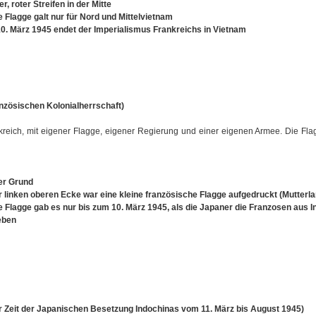
er, roter Streifen in der Mitte
e Flagge galt nur für Nord und Mittelvietnam
0. März 1945 endet der Imperialismus Frankreichs in Vietnam
anzösischen Kolonialherrschaft)
kreich, mit eigener Flagge, eigener Regierung und einer eigenen Armee. Die Fl
er Grund
er linken oberen Ecke war eine kleine französische Flagge aufgedruckt (Mutterla
e Flagge gab es nur bis zum 10. März 1945, als die Japaner die Franzosen aus 
eben
ur Zeit der Japanischen Besetzung Indochinas vom 11. März bis August 1945)