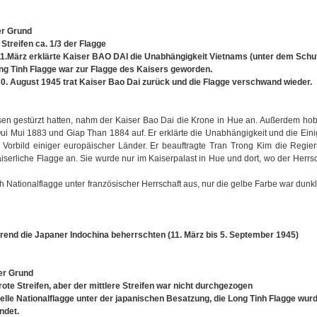
er Grund
r Streifen ca. 1/3 der Flagge
1.März erklärte Kaiser BAO DAI die Unabhängigkeit Vietnams (unter dem Schu
ng Tinh Flagge war zur Flagge des Kaisers geworden.
0. August 1945 trat Kaiser Bao Dai zurück und die Flagge verschwand wieder.
n gestürzt hatten, nahm der Kaiser Bao Dai die Krone in Hue an. Außerdem hob 
i Mui 1883 und Giap Than 1884 auf. Er erklärte die Unabhängigkeit und die Ein
orbild einiger europäischer Länder. Er beauftragte Tran Trong Kim die Regier
serliche Flagge an. Sie wurde nur im Kaiserpalast in Hue und dort, wo der Herr
 Nationalflagge unter französischer Herrschaft aus, nur die gelbe Farbe war dunkl
rend die Japaner Indochina beherrschten (11. März bis 5. September 1945)
er Grund
 rote Streifen, aber der mittlere Streifen war nicht durchgezogen
zielle Nationalflagge unter der japanischen Besatzung, die Long Tinh Flagge wur
ndet.