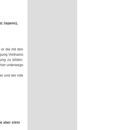
tz Japans),
er die mit den
igung Vietnams
ung zu bilden.
scher unterwegs
er und der rote
de aber stets