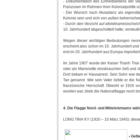
- Dokumentation des Einheitswillens der v
Franzosen im Rahmen ihrer Kolonialpolitik v
- Der Wunsch nach Akzeptanz als eigenständ
Kolonie sein und sich von außen beherrsche
- Durch den Verzicht auf altvietnamesische/c
10. Jahrhundert abgeschüttelt hatte, verdeut
Wegen dieser wichtigen Bedeutungen nennt
erscheint also schon im 19. Jahrhundert un
erst im 20. Jahrhundert aus Europa importiert
Im Jahre 1907 wurde der Kaiser Thanh Thai v
oder als Marionette missbrauchen ließ und s
Dort bekam er Hausarrest. Sein Sohn war de
Tan genannt. Wie sein Vater liebte er die 
französische Herrschaft. Obwohl er 1916 vo
worden war, blieb die Nationalflagge noch bis
4. Die Flagge Nord- und Mittelvietnams wäh
LONG TINH KY (1920 – 10 März 1945): diese F
• Gelb