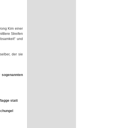
Trong Kim einer
ttlere Streifen
rebsamkeit“ und
elber, der sie
r sogenannten
lagge statt
schungel