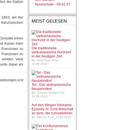
mbol der Nation
Nussschale - 09.02.07
 1863, als der
MEIST GELESEN
 französischen
Dynastie einen
 und Kaiser Ham
Die traditionelle
e Franzosen zu
vietnamesische Hochzeit
ie Franzosen zu
in der heutigen Zeit
wirkten viele
By:
Post:
Heidi Pham
14.08.2013
urde dabei als
rsetzungen erst
Tet - Das vietnamesische
Neujahrsfest
By:
Post:
Christine Wendel
14.08.2013
Auf den Wegen Vietnams
Episode IV: Eine Botschaft
an jene, die zurückkehren
By:
Post: 14.08.2013
BaoTian