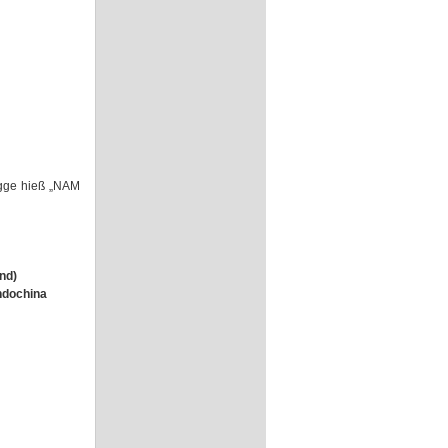
agge hieß „NAM
nd)
Indochina