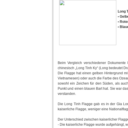
Long T
• Gelb
• Rote
• Bla
Beim Vergleich verschiedener Dokumente ha
chinesisch „Long Tinh Ky“ (Long bedeutet Drac
Die Flagge hat einen gelben Hintergrund mi
Vietnamesen) oder auch die Farbe des Ozeans
sowohl ein Zeichen für den Süden, als auch
Punkt und einen blauen Bart hat. Sie war d
verstanden.
Die Long Tinh Flagge gab es in der Gia Lo
kaiserliche Flagge, weniger eine Nationalfla
Der Unterschied zwischen kaiserlicher Flagg
- Die kaiserliche Flagge wurde aufgehängt, w