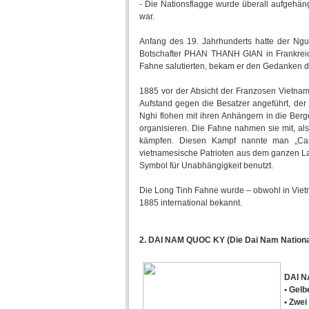
- Die Nationsflagge wurde überall aufgehängt
war.
Anfang des 19. Jahrhunderts hatte der Ngu
Botschafter PHAN THANH GIAN in Frankreich
Fahne salutierten, bekam er den Gedanken di
1885 vor der Absicht der Franzosen Vietnam
Aufstand gegen die Besatzer angeführt, der 
Nghi flohen mit ihren Anhängern in die Be
organisieren. Die Fahne nahmen sie mit, als
kämpfen. Diesen Kampf nannte man „Can 
vietnamesische Patrioten aus dem ganzen La
Symbol für Unabhängigkeit benutzt.
Die Long Tinh Fahne wurde – obwohl in Vietn
1885 international bekannt.
2. DAI NAM QUOC KY (Die Dai Nam Nationa
DAI N
• Gelb
• Zwei