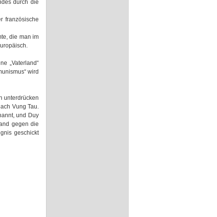
ndes durch die
r französische
mte, die man im
europäisch.
ne „Vaterland“
munismus“ wird
en unterdrücken
 nach Vung Tau.
nannt, und Duy
tand gegen die
gnis geschickt