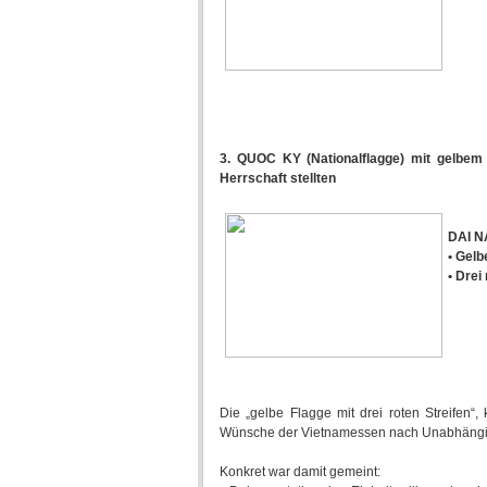
3. QUOC KY (Nationalflagge) mit gelbem 
Herrschaft stellten
DAI N
• Gelb
• Drei
Die „gelbe Flagge mit drei roten Streifen“,
Wünsche der Vietnamessen nach Unabhängigk
Konkret war damit gemeint: