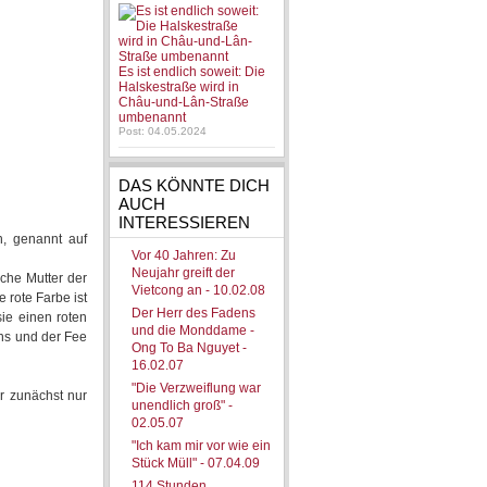
Es ist endlich soweit: Die
Halskestraße wird in
Châu-und-Lân-Straße
umbenannt
Post: 04.05.2024
DAS KÖNNTE DICH
AUCH
INTERESSIEREN
n, genannt auf
Vor 40 Jahren: Zu
Neujahr greift der
che Mutter der
Vietcong an - 10.02.08
 rote Farbe ist
Der Herr des Fadens
ie einen roten
und die Monddame -
ns und der Fee
Ong To Ba Nguyet -
16.02.07
"Die Verzweiflung war
r zunächst nur
unendlich groß" -
02.05.07
"Ich kam mir vor wie ein
Stück Müll" - 07.04.09
114 Stunden