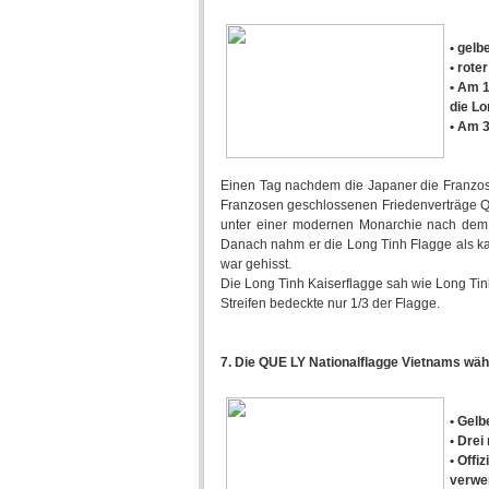
• gelb
• rote
• Am 1
die Lo
• Am 3
Einen Tag nachdem die Japaner die Franzose
Franzosen geschlossenen Friedenverträge Qu
unter einer modernen Monarchie nach dem V
Danach nahm er die Long Tinh Flagge als kai
war gehisst.
Die Long Tinh Kaiserflagge sah wie Long Tinh
Streifen bedeckte nur 1/3 der Flagge.
7. Die QUE LY Nationalflagge Vietnams wäh
• Gelb
• Drei
• Offi
verwe