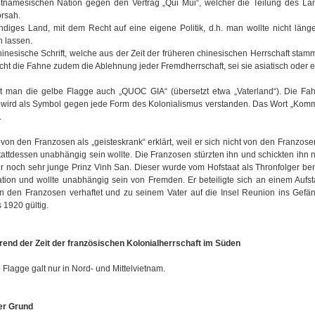
ietnamesischen Nation gegen den Vertrag „Qui Mui“, welcher die Teilung des La
orsah.
iges Land, mit dem Recht auf eine eigene Politik, d.h. man wollte nicht länge
n lassen.
hinesische Schrift, welche aus der Zeit der früheren chinesischen Herrschaft stam
licht die Fahne zudem die Ablehnung jeder Fremdherrschaft, sei sie asiatisch oder 
 man die gelbe Flagge auch „QUOC GIA“ (übersetzt etwa „Vaterland“). Die Fah
d wird als Symbol gegen jede Form des Kolonialismus verstanden. Das Wort „Kom
.
on den Franzosen als „geisteskrank“ erklärt, weil er sich nicht von den Franzos
tattdessen unabhängig sein wollte. Die Franzosen stürzten ihn und schickten ihn
r noch sehr junge Prinz Vinh San. Dieser wurde vom Hofstaat als Thronfolger be
Nation und wollte unabhängig sein von Fremden. Er beteiligte sich an einem Aufs
n den Franzosen verhaftet und zu seinem Vater auf die Insel Reunion ins Gefän
 1920 gültig.
rend der Zeit der französischen Kolonialherrschaft im Süden
lagge galt nur in Nord- und Mittelvietnam.
er Grund