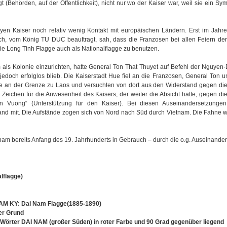
 (Behörden, auf der Öffentlichkeit), nicht nur wo der Kaiser war, weil sie ein Sy
yen Kaiser noch relativ wenig Kontakt mit europäischen Ländern. Erst im Jahre
, vom König TU DUC beauftragt, sah, dass die Franzosen bei allen Feiern der
e Long Tinh Flagge auch als Nationalflagge zu benutzen.
 als Kolonie einzurichten, hatte General Ton That Thuyet auf Befehl der Nguyen-
jedoch erfolglos blieb. Die Kaiserstadt Hue fiel an die Franzosen, General Ton
rge an der Grenze zu Laos und versuchten von dort aus den Widerstand gegen di
 Zeichen für die Anwesenheit des Kaisers, der weiter die Absicht hatte, gegen d
Vuong“ (Unterstützung für den Kaiser). Bei diesen Auseinandersetzungen 
nd mit. Die Aufstände zogen sich von Nord nach Süd durch Vietnam. Die Fahne w
am bereits Anfang des 19. Jahrhunderts in Gebrauch – durch die o.g. Auseinande
lflagge)
AM KY: Dai Nam Flagge(1885-1890)
er Grund
 Wörter DAI NAM (großer Süden) in roter Farbe und 90 Grad gegenüber liegend