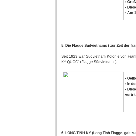
• Groß
• Dies
• Am 1
5. Die Flagge Südvietnams ( zur Zeit der fr
Seit 1923 war Südvietnam Kolonie von Fran
KY QUOC“ (Flagge Südvietnams).
• Gelb
• In d
• Dies
vertri
6. LONG TINH KY (Long Tinh Flagge, galt z