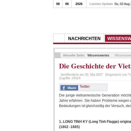
08
06
2026
Letztes Update
So, 02 Aug
NACHRICHTEN
WISSENS
Aktuelle Seite:
Wissenswertes
Wissenswe
Die Geschichte der Vie
Veröffentlicht am
30. Mai 2007
Eingereicht von
Tr
Zugriffe:
24324
Twitter
Die junge vietnamesische Generation möchte
Jahre erfahren. Sie haben Probleme wegen d
Bedeutungen ist gleichzeitig der Versuch, d
1. LONG TINH KY (Long Tinh Flagge) origin
(1802 -1885)