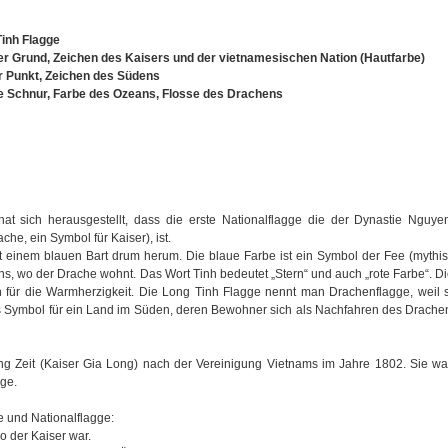
inh Flagge
er Grund, Zeichen des Kaisers und der vietnamesischen Nation (Hautfarbe)
r Punkt, Zeichen des Südens
ue Schnur, Farbe des Ozeans, Flosse des Drachens
t sich herausgestellt, dass die erste Nationalflagge die der Dynastie Nguye
he, ein Symbol für Kaiser), ist.
t einem blauen Bart drum herum. Die blaue Farbe ist ein Symbol der Fee (mythis
, wo der Drache wohnt. Das Wort Tinh bedeutet „Stern“ und auch „rote Farbe“. Die
 für die Warmherzigkeit. Die Long Tinh Flagge nennt man Drachenflagge, weil s
as Symbol für ein Land im Süden, deren Bewohner sich als Nachfahren des Drache
ng Zeit (Kaiser Gia Long) nach der Vereinigung Vietnams im Jahre 1802. Sie wa
gge.
e und Nationalflagge:
o der Kaiser war.