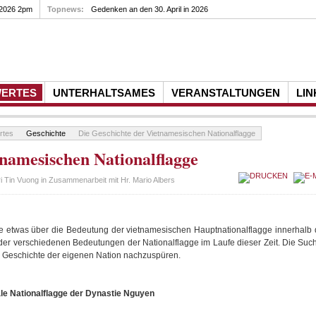
 2026 2pm
Topnews:
Gedenkfeier zum 10. Todestag von Rupert Neudeck am...
WERTES
UNTERHALTSAMES
VERANSTALTUNGEN
LIN
rtes
Geschichte
Die Geschichte der Vietnamesischen Nationalflagge
tnamesischen Nationalflagge
i Tin Vuong in Zusammenarbeit mit Hr. Mario Albers
 etwas über die Bedeutung der vietnamesischen Hauptnationalflagge innerhalb d
er verschiedenen Bedeutungen der Nationalflagge im Laufe dieser Zeit. Die Suc
er Geschichte der eigenen Nation nachzuspüren.
ale Nationalflagge der Dynastie Nguyen