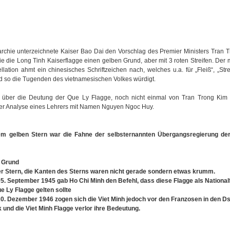
archie unterzeichnete Kaiser Bao Dai den Vorschlag des Premier Ministers Tran 
e die Long Tinh Kaiserflagge einen gelben Grund, aber mit 3 roten Streifen. Der mi
llation ahmt ein chinesisches Schriftzeichen nach, welches u.a. für „Fleiß“, „St
und so die Tugenden des vietnamesischen Volkes würdigt.
t über die Deutung der Que Ly Flagge, noch nicht einmal von Tran Trong Kim s
f der Analyse eines Lehrers mit Namen Nguyen Ngoc Huy.
nem gelben Stern war die Fahne der selbsternannten Übergangsregierung de
r Grund
er Stern, die Kanten des Sterns waren nicht gerade sondern etwas krumm.
5. September 1945 gab Ho Chi Minh den Befehl, dass diese Flagge als Nationalf
e Ly Flagge gelten sollte
0. Dezember 1946 zogen sich die Viet Minh jedoch vor den Franzosen in den D
 und die Viet Minh Flagge verlor ihre Bedeutung.