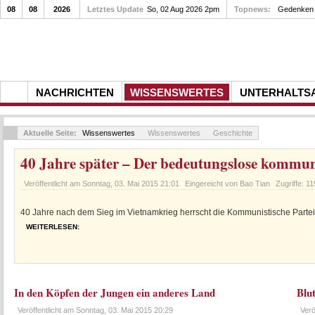
08
08
2026
Letztes Update
So, 02 Aug 2026 2pm
Topnews:
Gedenken a
NACHRICHTEN
WISSENSWERTES
UNTERHALTS
Aktuelle Seite:
Wissenswertes
Wissenswertes
Geschichte
40 Jahre später – Der bedeutungslose kommuni
Veröffentlicht am
Sonntag, 03. Mai 2015 21:01
Eingereicht von Bao Tian
Zugriffe: 1
40 Jahre nach dem Sieg im Vietnamkrieg herrscht die Kommunistische Parte
WEITERLESEN:
In den Köpfen der Jungen ein anderes Land
Blu
Veröffentlicht am
Sonntag, 03. Mai 2015 20:29
Verö