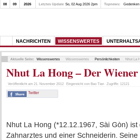
08
09
2026
Letztes Update
Gedenkfeier zum 10. Todestag von Rupert Neudeck am...
So, 02 Aug 2026 2pm
Topnews:
Gede
NACHRICHTEN
WISSENSWERTES
UNTERHALTS
Aktuelle Seite:
Wissenswertes
Wissenswertes
Persönlichkeiten
Nhut La H
Nhut La Hong – Der Wiener
Veröffentlicht am
21. November 2012
Eingereicht von
Bao Tian
Zugriffe:
12121
Twitter
Nhut La Hong (*12.12.1967, Sài Gòn) ist 
Zahnarztes und einer Schneiderin. Seine 