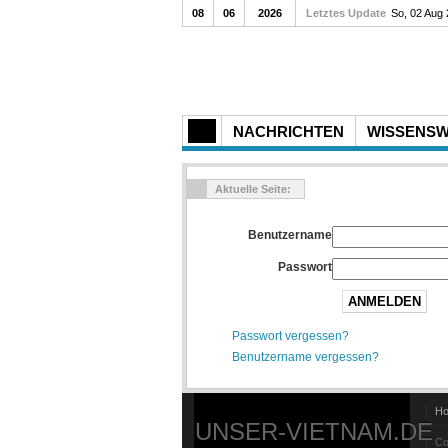
08
06
2026
Letztes Update
So, 02 Aug
NACHRICHTEN
WISSENS
Aktuelle Seite:
Benutzername
Passwort
ANMELDEN
Passwort vergessen?
Benutzername vergessen?
H
UNSER-VIETNAM.DE
Co