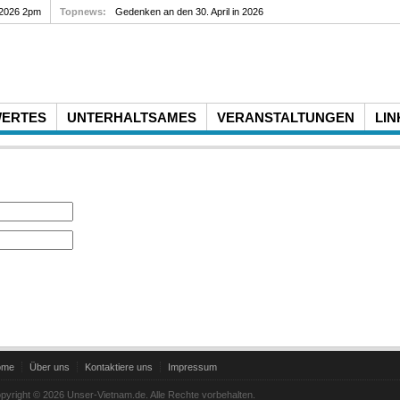
 2026 2pm
Topnews:
Gedenken an den 30. April in 2026
WERTES
UNTERHALTSAMES
VERANSTALTUNGEN
LIN
ome
Über uns
Kontaktiere uns
Impressum
pyright © 2026 Unser-Vietnam.de. Alle Rechte vorbehalten.