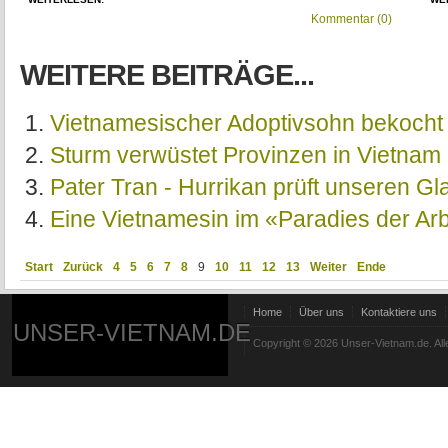
Kommentar (0)
WEITERE BEITRÄGE...
Vietnamesischer Adoptivsohn bekocht
Sturm verwüstet Provinzen in Vietnam
Pater Tran - Hurrikan prüft unseren Gl
Eine Vietnamesin im «Paradies der Arb
Start
Zurück
4
5
6
7
8
9
10
11
12
13
Weiter
Ende
Home
Über uns
Kontaktiere uns
UNSER-VIETNAM.DE
Copyright © 2026 Unser-Vietnam.de. All