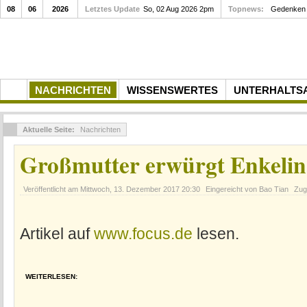
08
06
2026
Letztes Update
So, 02 Aug 2026 2pm
Topnews:
Gedenken a
NACHRICHTEN
WISSENSWERTES
UNTERHALTS
Aktuelle Seite:
Nachrichten
Großmutter erwürgt Enkeli
Veröffentlicht am
Mittwoch, 13. Dezember 2017 20:30
Eingereicht von Bao Tian
Zug
Artikel auf
www.focus.de
lesen.
WEITERLESEN: