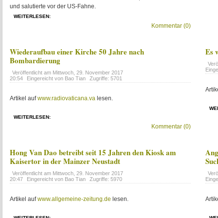
und salutierte vor der US-Fahne.
WEITERLESEN:
Kommentar (0)
Wiederaufbau einer Kirche 50 Jahre nach
Es 
Bombardierung
Verö
Einge
Veröffentlicht am
Mittwoch, 29. November 2017
20:54
Eingereicht von Bao Tian
Zugriffe: 5701
Artik
Artikel auf
www.radiovaticana.va
lesen.
WE
WEITERLESEN:
Kommentar (0)
Hong Van Dao betreibt seit 15 Jahren den Kiosk am
Ang
Kaisertor in der Mainzer Neustadt
Suc
Veröffentlicht am
Mittwoch, 29. November 2017
Verö
20:47
Eingereicht von Bao Tian
Zugriffe: 5970
Einge
Artikel auf
www.allgemeine-zeitung.de
lesen.
Artik
WEITERLESEN:
WE