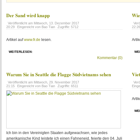
Der Sand wird knapp
Wie
Veröffentlicht am
Mittwoch, 13. Dezember 2017
Verö
20:29
Eingereicht von Bao Tian
Zugriffe: 5712
22:2
Artikel auf
www.fr.de
lesen.
Artik
WEITERLESEN:
WE
Kommentar (0)
Warum Sie in Seattle die Flagge Südvietnams sehen
Vie
Veröffentlicht am
Mittwoch, 29. November 2017
Verö
21:15
Eingereicht von Bao Tian
Zugriffe: 6511
Einge
Artik
WE
Ich bin in den Vereinigten Staaten aufgewachsen, wie jedes
amerikanische Kind leistete ich einen Fahneneid, feierte den 04. Juli